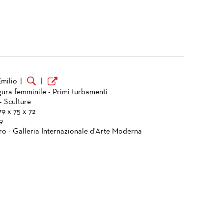
Emilio
|
|
gura femminile - Primi turbamenti
- Sculture
9 x 75 x 72
9
ro - Galleria Internazionale d'Arte Moderna