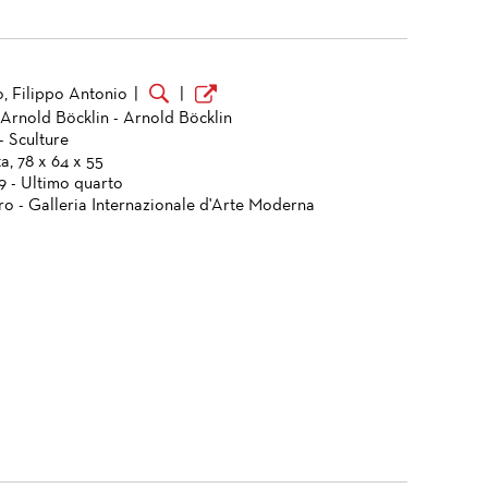
o, Filippo Antonio
|
|
 Arnold Böcklin - Arnold Böcklin
- Sculture
a, 78 x 64 x 55
9 - Ultimo quarto
ro - Galleria Internazionale d'Arte Moderna