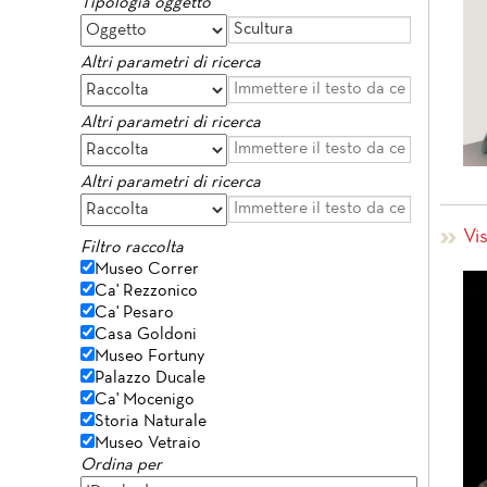
Tipologia oggetto
Altri parametri di ricerca
Altri parametri di ricerca
Altri parametri di ricerca
Vi
Filtro raccolta
Museo Correr
Ca' Rezzonico
Ca' Pesaro
Casa Goldoni
Museo Fortuny
Palazzo Ducale
Ca' Mocenigo
Storia Naturale
Museo Vetraio
Ordina per