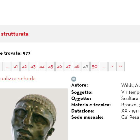
 strutturata
e trovate: 977
...
41
42
43
44
45
46
47
48
49
50
...
>
>>
sualizza scheda
Autore:
Wildt, A
Soggetto:
Vir tempo
Oggetto:
Scultura 
Materia e tecnica:
Bronzo, 5
Datazione:
XX - 1911 
Sede museale:
Ca' Pesa