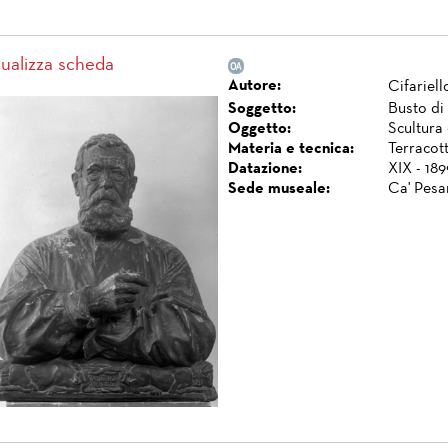
sualizza scheda
Autore:
Cifariell
Soggetto:
Busto di
Oggetto:
Scultura 
Materia e tecnica:
Terracott
Datazione:
XIX - 189
Sede museale:
Ca' Pesa