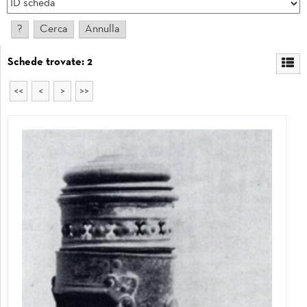
Schede trovate: 2
<<
<
>
>>