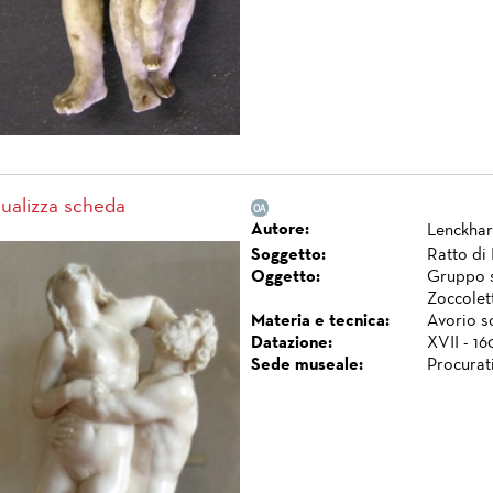
sualizza scheda
Autore:
Lenckha
Soggetto:
Ratto di
Oggetto:
Gruppo s
Zoccolett
Materia e tecnica:
Avorio sc
Datazione:
XVII - 16
Sede museale:
Procurat