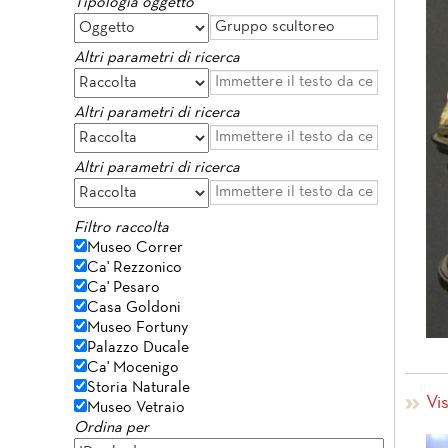
Tipologia oggetto
Altri parametri di ricerca
Altri parametri di ricerca
Altri parametri di ricerca
Filtro raccolta
Museo Correr
Ca' Rezzonico
Ca' Pesaro
Casa Goldoni
Museo Fortuny
Palazzo Ducale
Ca' Mocenigo
Storia Naturale
Vi
Museo Vetraio
Ordina per