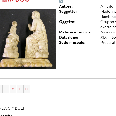
sualizza scheda
Autore:
Ambito i
Soggetto:
Madonna 
Bambino
Oggetto:
Gruppo s
avorio co
Materia e tecnica:
Avorio sc
Datazione:
XIX - 180
Sede museale:
Procurat
1
2
>
>>
NDA SIMBOLI