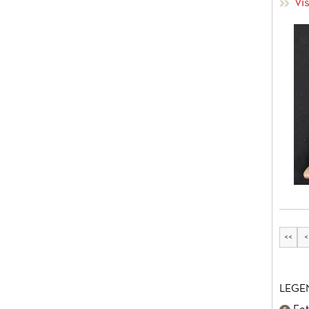
Vi
<<
<
LEGE