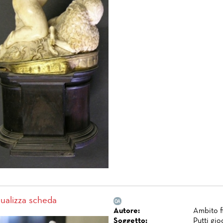
sualizza scheda
Autore:
Ambito 
Soggetto:
Putti gio