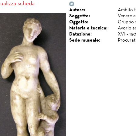
sualizza scheda
Autore:
Ambito 
Soggetto:
Venere 
Oggetto:
Gruppo s
Materia e tecnica:
Avorio sc
Datazione:
XVI - 150
Sede museale:
Procurat