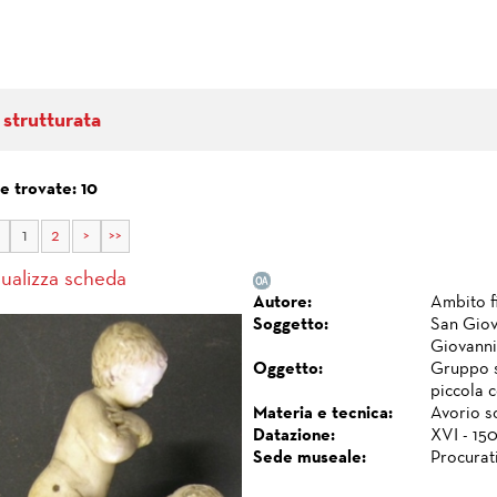
 strutturata
e trovate: 10
1
2
>
>>
sualizza scheda
Autore:
Ambito f
Soggetto:
San Giov
Giovanni
Oggetto:
Gruppo s
piccola 
Materia e tecnica:
Avorio sc
Datazione:
XVI - 150
Sede museale:
Procurat