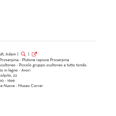
rdt, Adam
|
|
 Proserpina - Plutone rapisce Proserpina
cultoreo - Piccolo gruppo scultoreo a tutto tondo.
o in legno - Avori
olpito, 22
00 - 1699
ie Nuove - Museo Correr