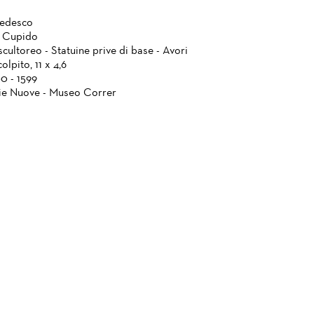
tedesco
e Cupido
cultoreo - Statuine prive di base - Avori
olpito, 11 x 4,6
0 - 1599
ie Nuove - Museo Correr