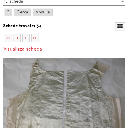
Schede trovate: 34
<<
<
>
>>
Visualizza scheda