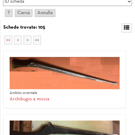
Schede trovate: 105
<<
<
>
>>
Ambito orientale
Archibugio a miccia