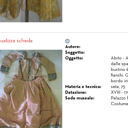
sualizza scheda
Autore:
Soggetto:
Oggetto:
Abito - A
dalle spa
bustino è
fianchi.
bordo inf
Materia e tecnica:
seta, 75
Datazione:
XVIII - 1
Sede museale:
Palazzo 
Costume