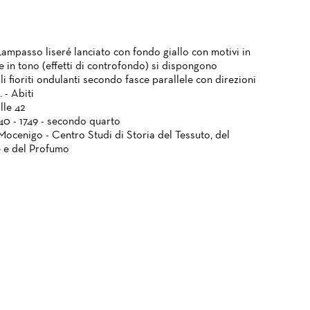
Lampasso liseré lanciato con fondo giallo con motivi in
e in tono (effetti di controfondo) si dispongono
i fioriti ondulanti secondo fasce parallele con direzioni
. - Abiti
lle 42
740 - 1749 - secondo quarto
Mocenigo - Centro Studi di Storia del Tessuto, del
 e del Profumo