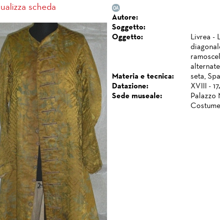
sualizza scheda
Autore:
Soggetto:
Oggetto:
Livrea - 
diagonal
ramoscell
alternate
Materia e tecnica:
seta, Spa
Datazione:
XVIII - 1
Sede museale:
Palazzo 
Costume