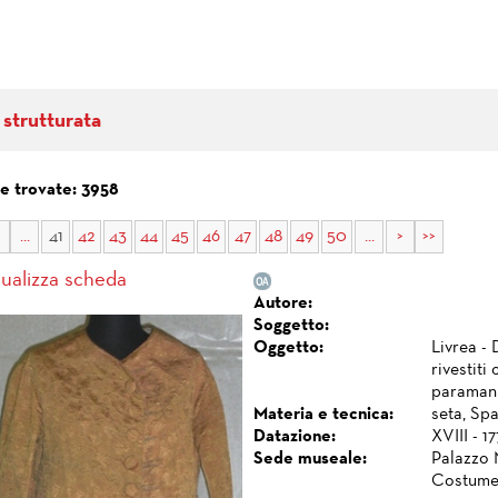
 strutturata
e trovate: 3958
...
41
42
43
44
45
46
47
48
49
50
...
>
>>
sualizza scheda
Autore:
Soggetto:
Oggetto:
Livrea - 
rivestiti
paramani,
Materia e tecnica:
seta, Spa
Datazione:
XVIII - 1
Sede museale:
Palazzo 
Costume