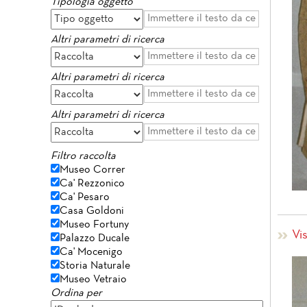
Tipologia oggetto
Altri parametri di ricerca
Altri parametri di ricerca
Altri parametri di ricerca
Filtro raccolta
Museo Correr
Ca' Rezzonico
Ca' Pesaro
Casa Goldoni
Museo Fortuny
Vi
Palazzo Ducale
Ca' Mocenigo
Storia Naturale
Museo Vetraio
Ordina per