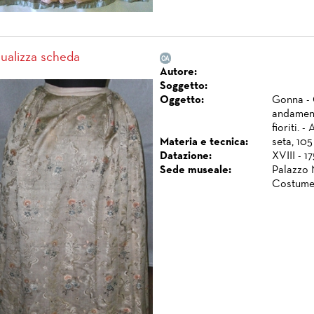
sualizza scheda
Autore:
Soggetto:
Oggetto:
Gonna - 
andament
fioriti. - 
Materia e tecnica:
seta, 105
Datazione:
XVIII - 1
Sede museale:
Palazzo 
Costume