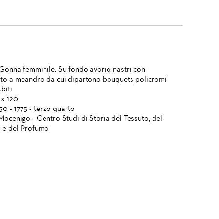
Gonna femminile. Su fondo avorio nastri con
o a meandro da cui dipartono bouquets policromi
Abiti
 x 120
750 - 1775 - terzo quarto
Mocenigo - Centro Studi di Storia del Tessuto, del
 e del Profumo