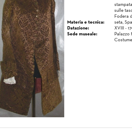
stampata:
sulle tas
Fodera di
Materia e tecnica:
seta, Spa
Datazione:
XVIII - 1
Sede museale:
Palazzo 
Costume