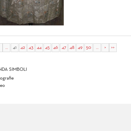
...
41
42
43
44
45
46
47
48
49
50
...
>
>>
NDA SIMBOLI
ografie
eo