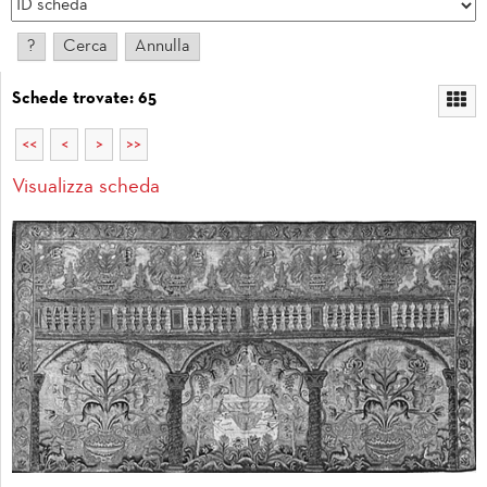
Schede trovate: 65
<<
<
>
>>
Visualizza scheda