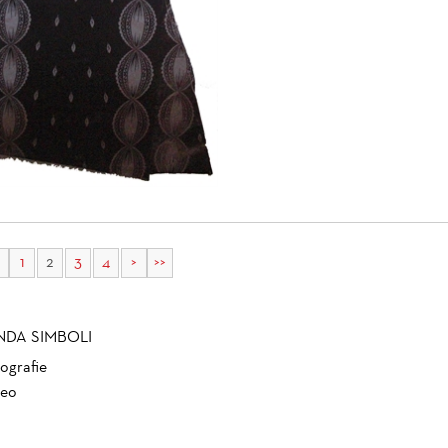
1
2
3
4
>
>>
NDA SIMBOLI
ografie
eo