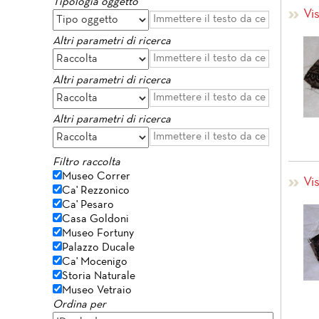
Tipologia oggetto
Vi
Altri parametri di ricerca
Altri parametri di ricerca
Altri parametri di ricerca
Filtro raccolta
Museo Correr
Vi
Ca' Rezzonico
Ca' Pesaro
Casa Goldoni
Museo Fortuny
Palazzo Ducale
Ca' Mocenigo
Storia Naturale
Museo Vetraio
Ordina per