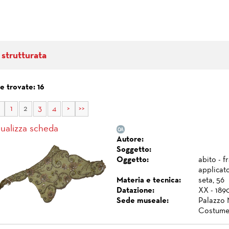
 strutturata
e trovate: 16
1
2
3
4
>
>>
sualizza scheda
Autore:
Soggetto:
Oggetto:
abito - 
applicato
Materia e tecnica:
seta, 56
Datazione:
XX - 1890
Sede museale:
Palazzo 
Costume