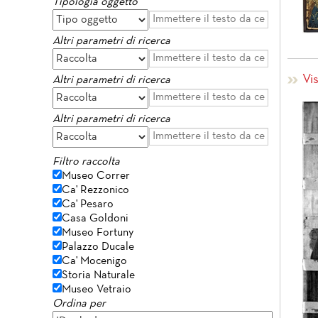
Tipologia oggetto
Altri parametri di ricerca
Vi
Altri parametri di ricerca
Altri parametri di ricerca
Filtro raccolta
Museo Correr
Ca' Rezzonico
Ca' Pesaro
Casa Goldoni
Museo Fortuny
Palazzo Ducale
Ca' Mocenigo
Storia Naturale
Museo Vetraio
Ordina per