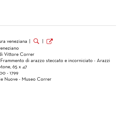
ura veneziana
|
|
veneziano
di Vittore Correr
 Frammento di arazzo steccato e incorniciato - Arazzi
otone, 65 x 47
700 - 1799
ie Nuove - Museo Correr