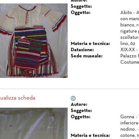
Autore:
Soggetto:
Oggetto:
Abito - A
con manic
bianco, r
rigature 
scollatur
Materia e tecnica:
lino, 62
Datazione:
XIX-XX -
Sede museale:
Palazzo 
Costume
sualizza scheda
Autore:
Soggetto:
Oggetto:
Gonna - 
inferiore
nodino. -
Materia e tecnica:
cotone, 