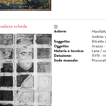
sualizza scheda
Autore:
Manifatt
Ambito 
Soggetto:
Ritratto 
Oggetto:
Arazzo -
Materia e tecnica:
Lana / c
Datazione:
XVIII - 1
Sede museale:
Procurat