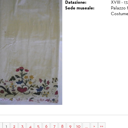
Datazione:
XVIII - 1
Sede museale:
Palazzo 
Costume
1
2
3
4
5
6
7
8
9
10
...
>
>>