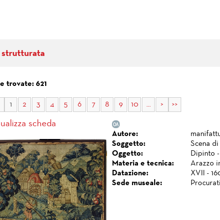
 strutturata
e trovate: 621
1
2
3
4
5
6
7
8
9
10
...
>
>>
sualizza scheda
Autore:
manifatt
Soggetto:
Scena di
Oggetto:
Dipinto -
Materia e tecnica:
Arazzo in
Datazione:
XVII - 16
Sede museale:
Procurat