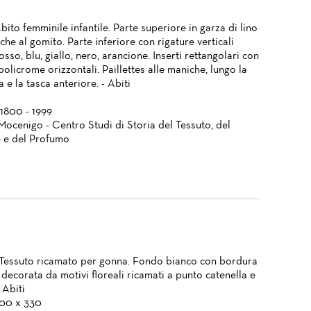
bito femminile infantile. Parte superiore in garza di lino
he al gomito. Parte inferiore con rigature verticali
osso, blu, giallo, nero, arancione. Inserti rettangolari con
policrome orizzontali. Paillettes alle maniche, lungo la
a e la tasca anteriore. - Abiti
 1800 - 1999
Mocenigo - Centro Studi di Storia del Tessuto, del
 e del Profumo
Tessuto ricamato per gonna. Fondo bianco con bordura
 decorata da motivi floreali ricamati a punto catenella e
 Abiti
100 x 330