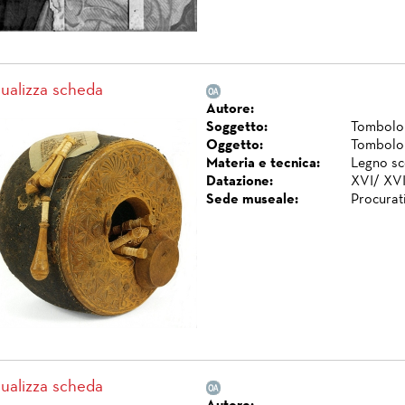
sualizza scheda
Autore:
Soggetto:
Tombolo 
Oggetto:
Tombolo 
Materia e tecnica:
Legno sco
Datazione:
XVI/ XVII
Sede museale:
Procurat
sualizza scheda