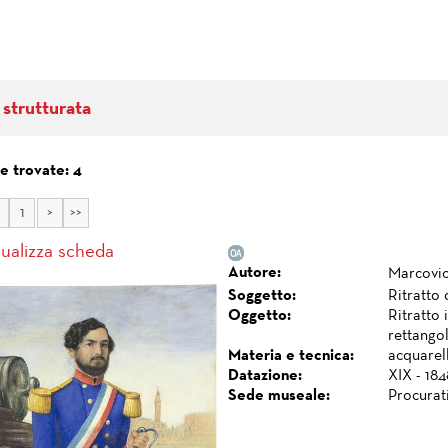
 strutturata
e trovate: 4
1
>
>>
sualizza scheda
Autore:
Marcovic
Soggetto:
Ritratto 
Oggetto:
Ritratto 
rettangol
Materia e tecnica:
acquarell
Datazione:
XIX - 18
Sede museale:
Procurat