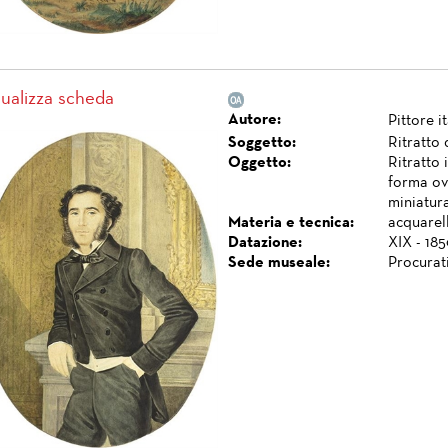
sualizza scheda
Autore:
Pittore i
Soggetto:
Ritratto
Oggetto:
Ritratto 
forma ova
miniatur
Materia e tecnica:
acquarell
Datazione:
XIX - 185
Sede museale:
Procurat