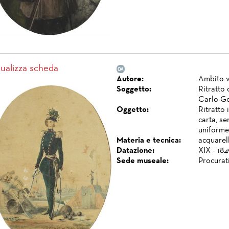
sualizza scheda
Autore:
Ambito 
Soggetto:
Ritratto 
Carlo G
Oggetto:
Ritratto 
carta, se
uniforme 
Materia e tecnica:
acquarell
Datazione:
XIX - 184
Sede museale:
Procurat