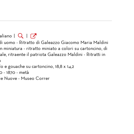
taliano
|
|
 di uomo - Ritratto di Galeazzo Giacomo Maria Maldini
in miniatura - ritratto miniato a colori su cartoncino, di
le, ritraente il patriota Galeazzo Maldini - Ritratti in
a
o e gouache su cartoncino, 18,8 x 14,2
0 - 1870 - metà
ie Nuove - Museo Correr