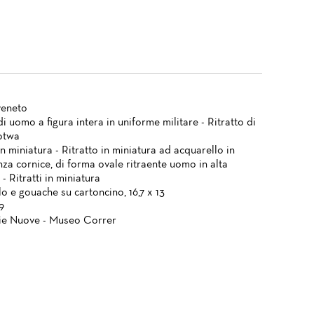
veneto
di uomo a figura intera in uniforme militare - Ritratto di
otwa
in miniatura - Ritratto in miniatura ad acquarello in
nza cornice, di forma ovale ritraente uomo in alta
- Ritratti in miniatura
o e gouache su cartoncino, 16,7 x 13
9
ie Nuove - Museo Correr