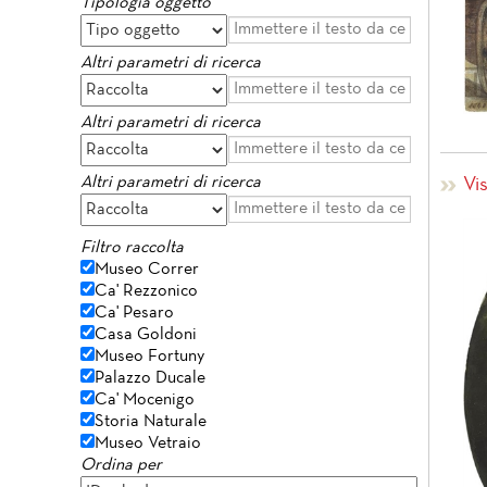
Tipologia oggetto
Altri parametri di ricerca
Altri parametri di ricerca
Altri parametri di ricerca
Vi
Filtro raccolta
Museo Correr
Ca' Rezzonico
Ca' Pesaro
Casa Goldoni
Museo Fortuny
Palazzo Ducale
Ca' Mocenigo
Storia Naturale
Museo Vetraio
Ordina per