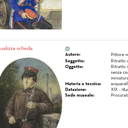
sualizza scheda
Autore:
Pittore 
Soggetto:
Ritratto
Oggetto:
Ritratto 
senza cor
miniatur
Materia e tecnica:
acquarell
Datazione:
XIX - 18
Sede museale:
Procurat