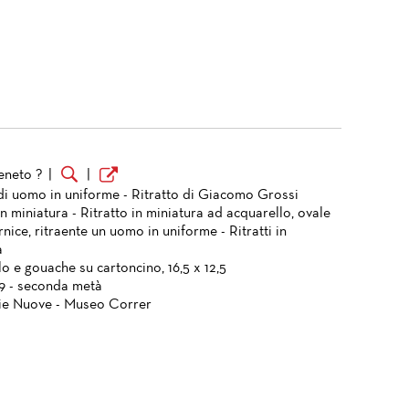
veneto ?
|
|
 di uomo in uniforme - Ritratto di Giacomo Grossi
in miniatura - Ritratto in miniatura ad acquarello, ovale
nice, ritraente un uomo in uniforme - Ritratti in
a
o e gouache su cartoncino, 16,5 x 12,5
49 - seconda metà
ie Nuove - Museo Correr