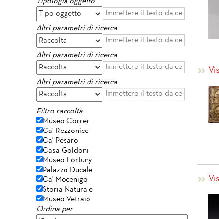
Tipologia oggetto
Altri parametri di ricerca
Altri parametri di ricerca
Vi
Altri parametri di ricerca
Filtro raccolta
Museo Correr
Ca' Rezzonico
Ca' Pesaro
Casa Goldoni
Museo Fortuny
Palazzo Ducale
Vi
Ca' Mocenigo
Storia Naturale
Museo Vetraio
Ordina per