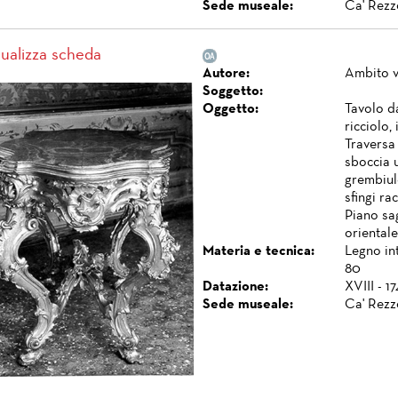
Sede museale:
Ca' Rezz
sualizza scheda
Autore:
Ambito 
Soggetto:
Oggetto:
Tavolo d
ricciolo,
Traversa 
sboccia 
grembiule
sfingi ra
Piano sa
orientale
Materia e tecnica:
Legno int
80
Datazione:
XVIII - 1
Sede museale:
Ca' Rezz