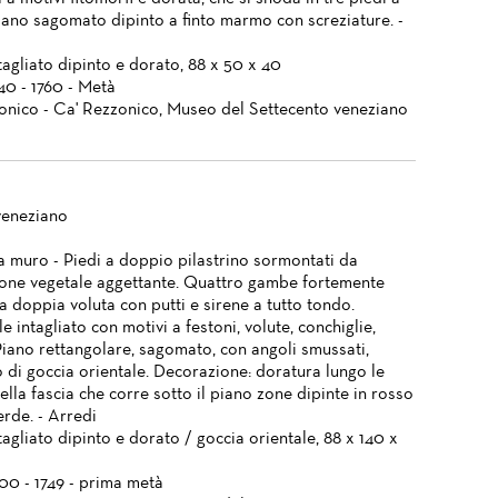
Piano sagomato dipinto a finto marmo con screziature. -
agliato dipinto e dorato, 88 x 50 x 40
740 - 1760 - Metà
onico - Ca' Rezzonico, Museo del Settecento veneziano
veneziano
a muro - Piedi a doppio pilastrino sormontati da
one vegetale aggettante. Quattro gambe fortemente
a doppia voluta con putti e sirene a tutto tondo.
 intagliato con motivi a festoni, volute, conchiglie,
 Piano rettangolare, sagomato, con angoli smussati,
 di goccia orientale. Decorazione: doratura lungo le
lla fascia che corre sotto il piano zone dipinte in rosso
erde. - Arredi
agliato dipinto e dorato / goccia orientale, 88 x 140 x
700 - 1749 - prima metà