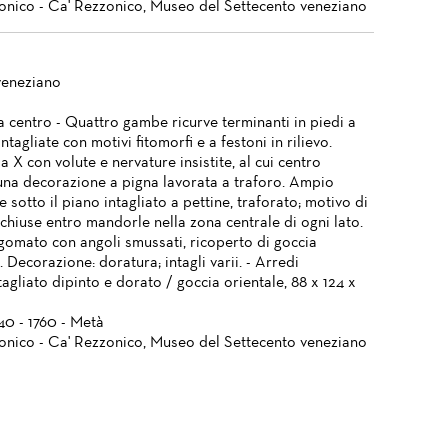
onico - Ca' Rezzonico, Museo del Settecento veneziano
veneziano
a centro - Quattro gambe ricurve terminanti in piedi a
 intagliate con motivi fitomorfi e a festoni in rilievo.
a X con volute e nervature insistite, al cui centro
una decorazione a pigna lavorata a traforo. Ampio
 sotto il piano intagliato a pettine, traforato; motivo di
cchiuse entro mandorle nella zona centrale di ogni lato.
gomato con angoli smussati, ricoperto di goccia
. Decorazione: doratura; intagli varii. - Arredi
agliato dipinto e dorato / goccia orientale, 88 x 124 x
740 - 1760 - Metà
onico - Ca' Rezzonico, Museo del Settecento veneziano