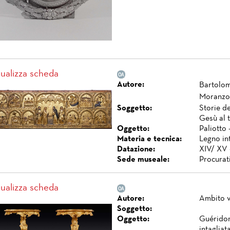
sualizza scheda
Autore:
Bartolom
Moranzon
Soggetto:
Storie d
Gesù al t
Oggetto:
Paliotto 
Materia e tecnica:
Legno int
Datazione:
XIV/ XV -
Sede museale:
Procurat
sualizza scheda
Autore:
Ambito 
Soggetto:
Oggetto:
Guéridon
intagliat