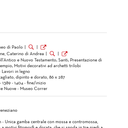
eo di Paolo
|
|
e, Caterino di Andrea
|
|
ell'Antico e Nuovo Testamento; Santi; Presentazione di
empio; Motivi decorativi ad archetti trilobi
- Lavori in legno
agliato, dipinto e dorato, 86 x 287
 1389 - 1404 - fine/inizio
ie Nuove - Museo Correr
veneziano
 - Unica gamba centrale con mossa e contromossa,
a a motivi fitomorfi e dorata, che si snoda in tre piedi a