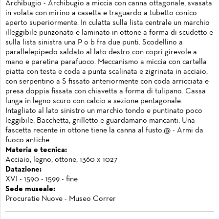
Archibugio - Archibugio a miccia con canna ottagonale, svasata
in volata con mirino a casetta e traguardo a tubetto conico
aperto superiormente. In culatta sulla lista centrale un marchio
illeggibile punzonato e laminato in ottone a forma di scudetto e
sulla lista sinistra una P o b fra due punti. Scodellino a
parallelepipedo saldato al lato destro con copri girevole a
mano e paretina parafuoco. Meccanismo a miccia con cartella
piatta con testa e coda a punta scalinata e zigrinata in acciaio,
con serpentino a S fissato anteriormente con coda arricciata e
presa doppia fissata con chiavetta a forma di tulipano. Cassa
lunga in legno scuro con calcio a sezione pentagonale.
Intagliato al lato sinistro un marchio tondo e puntinato poco
leggibile. Bacchetta, grilletto e guardamano mancanti. Una
fascetta recente in ottone tiene la canna al fusto.@ - Armi da
fuoco antiche
Materia e tecnica:
Acciaio, legno, ottone, 1360 x 1027
Datazione:
XVI - 1590 - 1599 - fine
Sede museale:
Procuratie Nuove - Museo Correr