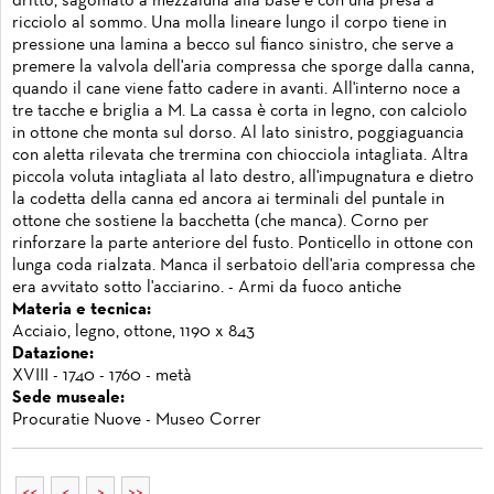
dritto, sagomato a mezzaluna alla base e con una presa a
ricciolo al sommo. Una molla lineare lungo il corpo tiene in
pressione una lamina a becco sul fianco sinistro, che serve a
premere la valvola dell'aria compressa che sporge dalla canna,
quando il cane viene fatto cadere in avanti. All'interno noce a
tre tacche e briglia a M. La cassa è corta in legno, con calciolo
in ottone che monta sul dorso. Al lato sinistro, poggiaguancia
con aletta rilevata che trermina con chiocciola intagliata. Altra
piccola voluta intagliata al lato destro, all'impugnatura e dietro
la codetta della canna ed ancora ai terminali del puntale in
ottone che sostiene la bacchetta (che manca). Corno per
rinforzare la parte anteriore del fusto. Ponticello in ottone con
lunga coda rialzata. Manca il serbatoio dell'aria compressa che
era avvitato sotto l'acciarino. - Armi da fuoco antiche
Materia e tecnica:
Acciaio, legno, ottone, 1190 x 843
Datazione:
XVIII - 1740 - 1760 - metà
Sede museale:
Procuratie Nuove - Museo Correr
<<
<
>
>>