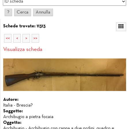
Schede trovate: 11313
<<
<
>
>>
Visualizza scheda
Autore:
Italia - Brescia?
Soggetto:
Archibugio a pietra focaia
Oggetto:
Archibugio - Archibugio con canna a due ordini, quadro e