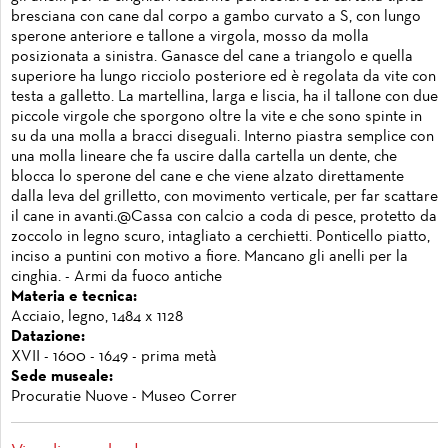
bresciana con cane dal corpo a gambo curvato a S, con lungo
sperone anteriore e tallone a virgola, mosso da molla
posizionata a sinistra. Ganasce del cane a triangolo e quella
superiore ha lungo ricciolo posteriore ed è regolata da vite con
testa a galletto. La martellina, larga e liscia, ha il tallone con due
piccole virgole che sporgono oltre la vite e che sono spinte in
su da una molla a bracci diseguali. Interno piastra semplice con
una molla lineare che fa uscire dalla cartella un dente, che
blocca lo sperone del cane e che viene alzato direttamente
dalla leva del grilletto, con movimento verticale, per far scattare
il cane in avanti.@Cassa con calcio a coda di pesce, protetto da
zoccolo in legno scuro, intagliato a cerchietti. Ponticello piatto,
inciso a puntini con motivo a fiore. Mancano gli anelli per la
cinghia. - Armi da fuoco antiche
Materia e tecnica:
Acciaio, legno, 1484 x 1128
Datazione:
XVII - 1600 - 1649 - prima metà
Sede museale:
Procuratie Nuove - Museo Correr