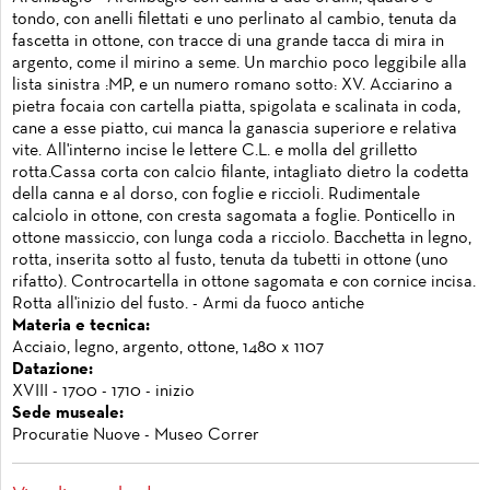
tondo, con anelli filettati e uno perlinato al cambio, tenuta da
fascetta in ottone, con tracce di una grande tacca di mira in
argento, come il mirino a seme. Un marchio poco leggibile alla
lista sinistra :MP, e un numero romano sotto: XV. Acciarino a
pietra focaia con cartella piatta, spigolata e scalinata in coda,
cane a esse piatto, cui manca la ganascia superiore e relativa
vite. All'interno incise le lettere C.L. e molla del grilletto
rotta.Cassa corta con calcio filante, intagliato dietro la codetta
della canna e al dorso, con foglie e riccioli. Rudimentale
calciolo in ottone, con cresta sagomata a foglie. Ponticello in
ottone massiccio, con lunga coda a ricciolo. Bacchetta in legno,
rotta, inserita sotto al fusto, tenuta da tubetti in ottone (uno
rifatto). Controcartella in ottone sagomata e con cornice incisa.
Rotta all'inizio del fusto. - Armi da fuoco antiche
Materia e tecnica:
Acciaio, legno, argento, ottone, 1480 x 1107
Datazione:
XVIII - 1700 - 1710 - inizio
Sede museale:
Procuratie Nuove - Museo Correr