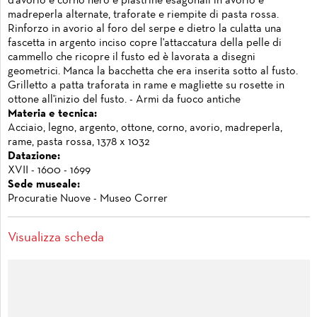
d'avorio e corno nero e piastrine esagonali in avorio e
madreperla alternate, traforate e riempite di pasta rossa.
Rinforzo in avorio al foro del serpe e dietro la culatta una
fascetta in argento inciso copre l'attaccatura della pelle di
cammello che ricopre il fusto ed è lavorata a disegni
geometrici. Manca la bacchetta che era inserita sotto al fusto.
Grilletto a patta traforata in rame e magliette su rosette in
ottone all'inizio del fusto. - Armi da fuoco antiche
Materia e tecnica:
Acciaio, legno, argento, ottone, corno, avorio, madreperla,
rame, pasta rossa, 1378 x 1032
Datazione:
XVII - 1600 - 1699
Sede museale:
Procuratie Nuove - Museo Correr
Visualizza scheda