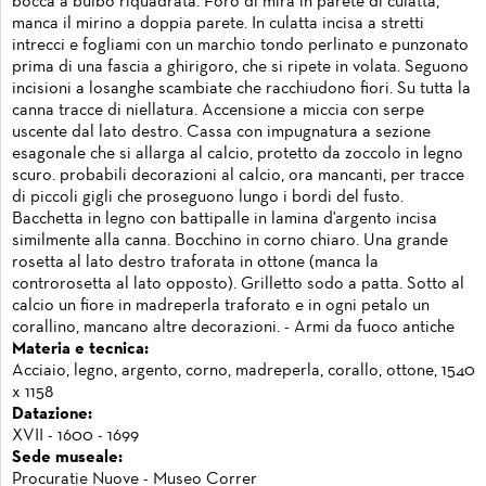
bocca a bulbo riquadrata. Foro di mira in parete di culatta,
manca il mirino a doppia parete. In culatta incisa a stretti
intrecci e fogliami con un marchio tondo perlinato e punzonato
prima di una fascia a ghirigoro, che si ripete in volata. Seguono
incisioni a losanghe scambiate che racchiudono fiori. Su tutta la
canna tracce di niellatura. Accensione a miccia con serpe
uscente dal lato destro. Cassa con impugnatura a sezione
esagonale che si allarga al calcio, protetto da zoccolo in legno
scuro. probabili decorazioni al calcio, ora mancanti, per tracce
di piccoli gigli che proseguono lungo i bordi del fusto.
Bacchetta in legno con battipalle in lamina d'argento incisa
similmente alla canna. Bocchino in corno chiaro. Una grande
rosetta al lato destro traforata in ottone (manca la
controrosetta al lato opposto). Grilletto sodo a patta. Sotto al
calcio un fiore in madreperla traforato e in ogni petalo un
corallino, mancano altre decorazioni. - Armi da fuoco antiche
Materia e tecnica:
Acciaio, legno, argento, corno, madreperla, corallo, ottone, 1540
x 1158
Datazione:
XVII - 1600 - 1699
Sede museale:
Procuratie Nuove - Museo Correr