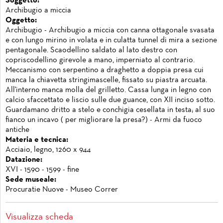
Soggetto:
Archibugio a miccia
Oggetto:
Archibugio - Archibugio a miccia con canna ottagonale svasata
e con lungo mirino in volata e in culatta tunnel di mira a sezione
pentagonale. Scaodellino saldato al lato destro con
copriscodellino girevole a mano, imperniato al contrario.
Meccanismo con serpentino a draghetto a doppia presa cui
manca la chiavetta stringimascelle, fissato su piastra arcuata.
All'interno manca molla del grilletto. Cassa lunga in legno con
calcio sfaccettato e liscio sulle due guance, con XII inciso sotto.
Guardamano dritto a stelo e conchigia cesellata in testa; al suo
fianco un incavo ( per migliorare la presa?) - Armi da fuoco
antiche
Materia e tecnica:
Acciaio, legno, 1260 x 944
Datazione:
XVI - 1590 - 1599 - fine
Sede museale:
Procuratie Nuove - Museo Correr
Visualizza scheda