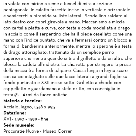
in volata con mirino a seme e tunnel di mira a sezione
pentagonale. In culatta fascette incise in verticale e orizzontale
e semicerchi a piramide su liste laterali. Scodellino saldato al
lato destro con copri girevole a mano. Meccanismo a miccia
con cartella piatta e curva, con testa e coda modellata a drago
in acciaio come il serpentino che ha il piede cesellato come una
mano con l'indice puntato, che va a fermarsi contro un blocco a
forma di bandierina anteriormente, mentre lo sperone è a testa
di drago attorcigliato, trattenuto da un semplice perno
superiore che rientra quando si tira il grilletto e da un altro che
blocca la caduta all'indietro. La chiavetta per stringere la presa
della miccia è a forma di tulipano. Cassa lunga in legno scuro
con calcio intagliato sulle due facce laterali a grandi foglie su
fondo puntinato e XXII inciso sotto. Grilletto a chiodo con
cappelletto e guardamano a stelo dritto, con conchiglia in
testa.@ - Armi da fuoco antiche
Materia e tecnica:
Acciaio, legno, 1348 x 995
Datazione:
XVI - 1590 - 1599 - fine
Sede museale:
Procuratie Nuove - Museo Correr