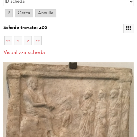
Schede trovate: 402
<<
<
>
>>
Visualizza scheda