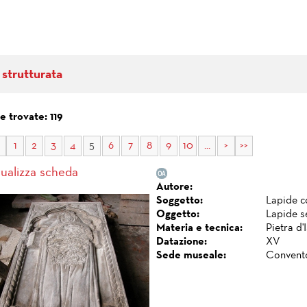
 strutturata
 trovate: 119
1
2
3
4
5
6
7
8
9
10
...
>
>>
sualizza scheda
Autore:
Soggetto:
Lapide c
Oggetto:
Lapide s
Materia e tecnica:
Pietra d'
Datazione:
XV
Sede museale:
Convento