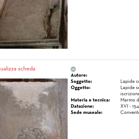
sualizza scheda
Autore:
Soggetto:
Lapide c
Oggetto:
Lapide s
iscrizio
Materia e tecnica:
Marmo di
Datazione:
XVI - 154
Sede museale:
Convento