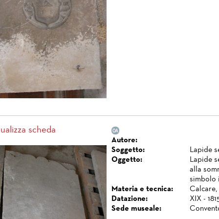
sualizza scheda
Autore:
Soggetto:
Lapide s
Oggetto:
Lapide s
alla somm
simbolo 
Materia e tecnica:
Calcare,
Datazione:
XIX - 1815
Sede museale:
Convento