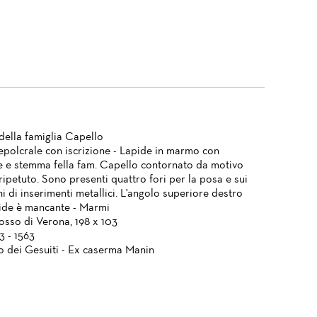
ella famiglia Capello
epolcrale con iscrizione - Lapide in marmo con
ne e stemma fella fam. Capello contornato da motivo
ripetuto. Sono presenti quattro fori per la posa e sui
gni di inserimenti metallici. L'angolo superiore destro
pide è mancante - Marmi
sso di Verona, 198 x 103
3 - 1563
 dei Gesuiti - Ex caserma Manin