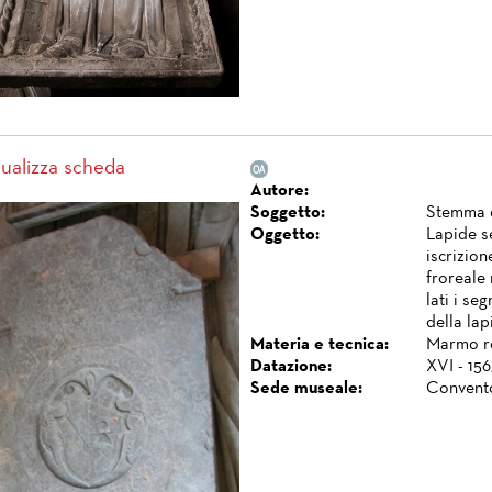
sualizza scheda
Autore:
Soggetto:
Stemma d
Oggetto:
Lapide s
iscrizio
froreale 
lati i se
della la
Materia e tecnica:
Marmo ro
Datazione:
XVI - 156
Sede museale:
Convento