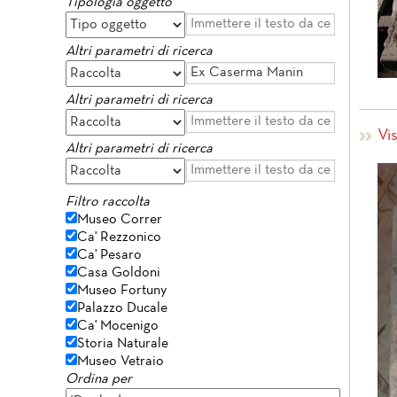
Tipologia oggetto
Altri parametri di ricerca
Altri parametri di ricerca
Vi
Altri parametri di ricerca
Filtro raccolta
Museo Correr
Ca' Rezzonico
Ca' Pesaro
Casa Goldoni
Museo Fortuny
Palazzo Ducale
Ca' Mocenigo
Storia Naturale
Museo Vetraio
Ordina per