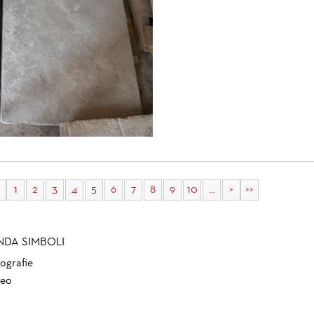
1
2
3
4
5
6
7
8
9
10
...
>
>>
NDA SIMBOLI
ografie
eo