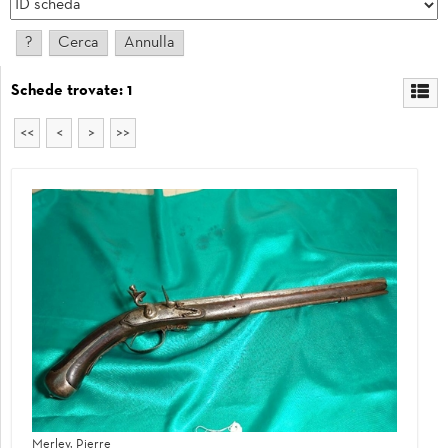
Schede trovate: 1
<<
<
>
>>
Merley, Pierre