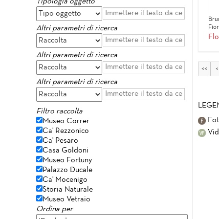
Tipologia oggetto
Bru
Fio
Altri parametri di ricerca
Flo
Altri parametri di ricerca
<<
<
Altri parametri di ricerca
LEGE
Filtro raccolta
Fot
Museo Correr
Ca' Rezzonico
Vid
Ca' Pesaro
Casa Goldoni
Museo Fortuny
Palazzo Ducale
Ca' Mocenigo
Storia Naturale
Museo Vetraio
Ordina per