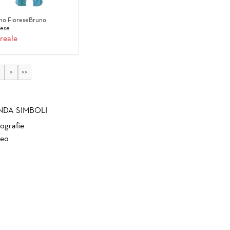
no FioreseBruno
rese
reale
>
>>
NDA SIMBOLI
ografie
eo