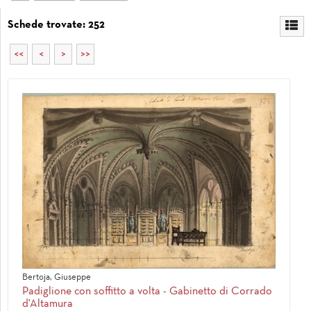
Schede trovate: 252
<<
<
>
>>
Bertoja, Giuseppe
Padiglione con soffitto a volta - Gabinetto di Corrado
d'Altamura