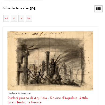
Schede trovate: 365
<<
<
>
>>
Bertoja, Giuseppe
Ruderi piazza di Aquileia - Rovine d'Aquileia. Attila
Gran Teatro la Fenice