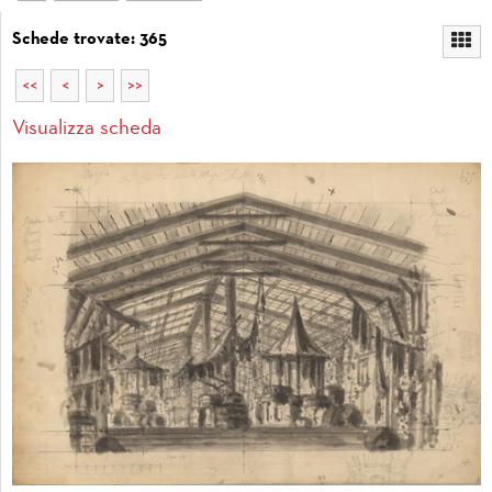
Schede trovate: 365
<<
<
>
>>
Visualizza scheda