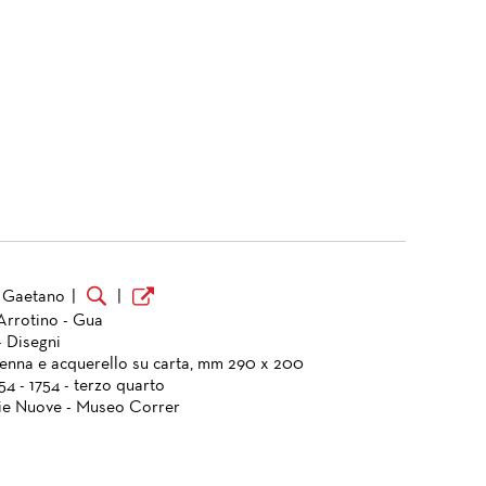
 Gaetano
|
|
 Arrotino - Gua
- Disegni
penna e acquerello su carta, mm 290 x 200
754 - 1754 - terzo quarto
ie Nuove - Museo Correr