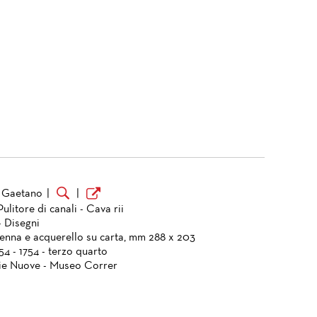
 Gaetano
|
|
Pulitore di canali - Cava rii
- Disegni
penna e acquerello su carta, mm 288 x 203
754 - 1754 - terzo quarto
ie Nuove - Museo Correr