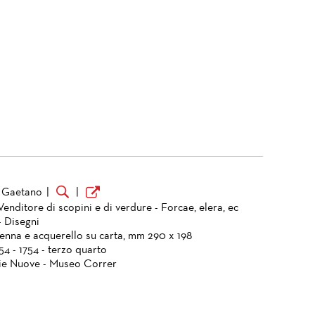
 Gaetano
|
|
Venditore di scopini e di verdure - Forcae, elera, ec
- Disegni
penna e acquerello su carta, mm 290 x 198
754 - 1754 - terzo quarto
ie Nuove - Museo Correr