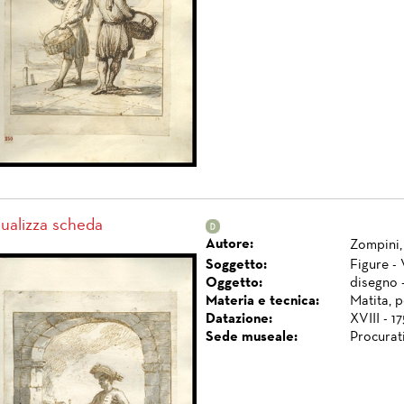
sualizza scheda
Autore:
Zompini,
Soggetto:
Figure - 
Oggetto:
disegno 
Materia e tecnica:
Matita, 
Datazione:
XVIII - 1
Sede museale:
Procurat