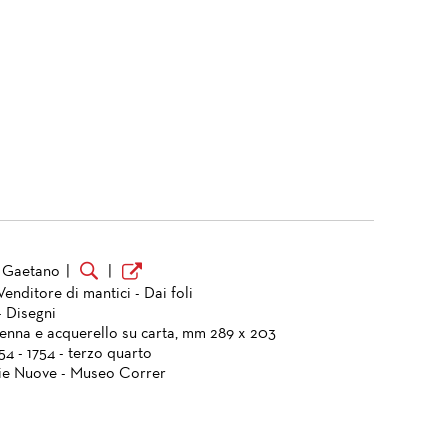
 Gaetano
|
|
Venditore di mantici - Dai foli
- Disegni
penna e acquerello su carta, mm 289 x 203
754 - 1754 - terzo quarto
ie Nuove - Museo Correr