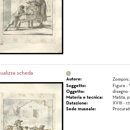
sualizza scheda
Autore:
Zompini,
Soggetto:
Figure - 
Oggetto:
disegno 
Materia e tecnica:
Matita, 
Datazione:
XVIII - 1
Sede museale:
Procurat