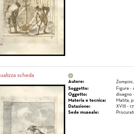
sualizza scheda
Autore:
Zompini,
Soggetto:
Figure -
Oggetto:
disegno 
Materia e tecnica:
Matita, 
Datazione:
XVIII - 1
Sede museale:
Procurat