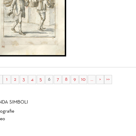
1
2
3
4
5
6
7
8
9
10
...
>
>>
NDA SIMBOLI
ografie
eo