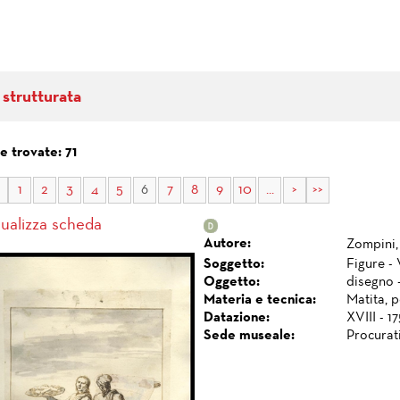
 strutturata
 trovate: 71
1
2
3
4
5
6
7
8
9
10
...
>
>>
sualizza scheda
Autore:
Zompini,
Soggetto:
Figure - 
Oggetto:
disegno 
Materia e tecnica:
Matita, 
Datazione:
XVIII - 1
Sede museale:
Procurat