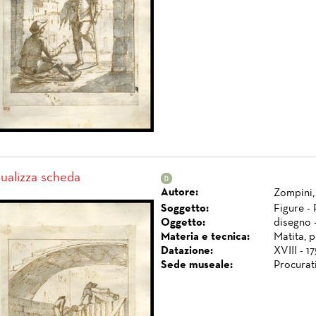
sualizza scheda
Autore:
Zompini,
Soggetto:
Figure - 
Oggetto:
disegno 
Materia e tecnica:
Matita, 
Datazione:
XVIII - 1
Sede museale:
Procurat