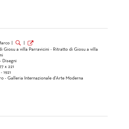
Marco
|
|
di Giosu a villa Parravicini - Ritratto di Giosu a villa
ni
- Disegni
77 x 221
 - 1921
ro - Galleria Internazionale d'Arte Moderna