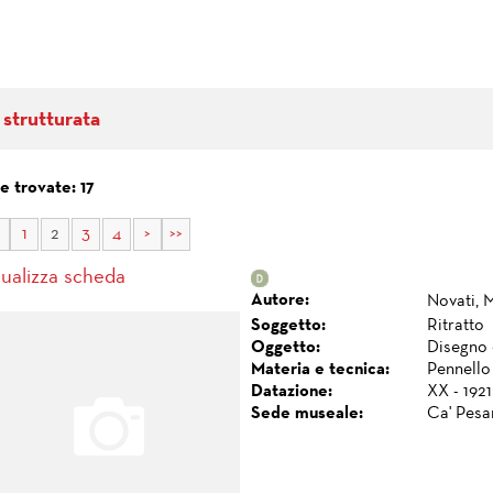
 strutturata
 trovate: 17
1
2
3
4
>
>>
sualizza scheda
Autore:
Novati, 
Soggetto:
Ritratto
Oggetto:
Disegno 
Materia e tecnica:
Pennello 
Datazione:
XX - 1921
Sede museale:
Ca' Pesa