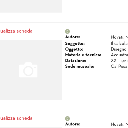
sualizza scheda
Autore:
Novati, 
Soggetto:
Il calzol
Oggetto:
Disegno 
Materia e tecnica:
Acquafort
Datazione:
XX - 1921
Sede museale:
Ca' Pesa
sualizza scheda
Autore:
Novati, 