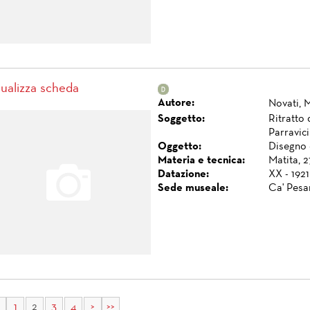
sualizza scheda
Autore:
Novati, 
Soggetto:
Ritratto 
Parravici
Oggetto:
Disegno 
Materia e tecnica:
Matita, 2
Datazione:
XX - 1921
Sede museale:
Ca' Pesa
1
2
3
4
>
>>