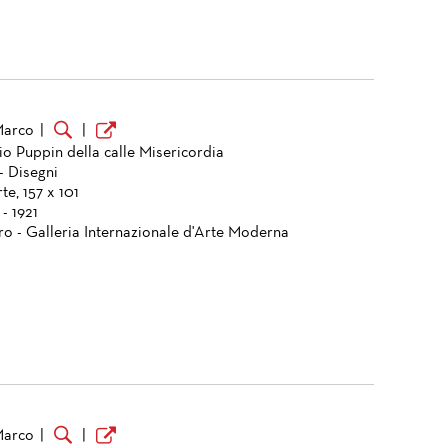
Marco
|
|
aio Puppin della calle Misericordia
- Disegni
e, 157 x 101
 - 1921
ro - Galleria Internazionale d'Arte Moderna
Marco
|
|