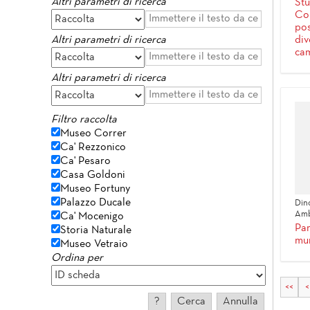
Altri parametri di ricerca
Stu
Con
po
Altri parametri di ricerca
div
cam
Altri parametri di ricerca
Filtro raccolta
Museo Correr
Ca' Rezzonico
Ca' Pesaro
Casa Goldoni
Museo Fortuny
Palazzo Ducale
Din
Amb
Ca' Mocenigo
Par
Storia Naturale
mu
Museo Vetraio
Ordina per
<<
<