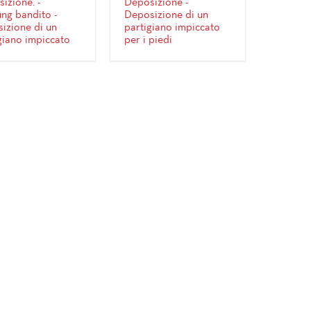
izione. -
Deposizione -
ng bandito -
Deposizione di un
izione di un
partigiano impiccato
giano impiccato
per i piedi