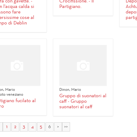
fa con gavette. -
Crocifissione. - Il
Depos
 l'acqua calda si
Partigiano.
Achtu
ssono fare
depos
ersissime cose al
parti
po di Deblin
on, Mario
Dinon, Mario
ito veneziano
Gruppo di suonatori al
tigiano fucilato al
caff - Gruppo
ro
suonatori al caff
1
2
3
4
5
6
>
>>