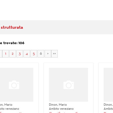
 strutturata
e trovate: 106
1
2
3
4
5
6
>
>>
on, Mario
Dinon, Mario
Dinon,
ito veneziano
Ambito veneziano
Ambito