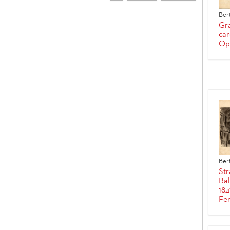
Ber
Gra
car
Op
Ber
Str
Bal
184
Fen