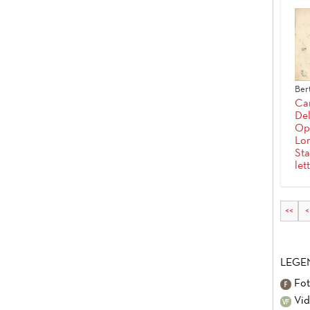
Ber
Ca
Del
Op
Lor
St
let
<<
<
LEGE
Fot
Vid