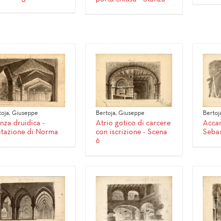
toja, Giuseppe
Bertoja, Giuseppe
Bertoj
nza druidica -
Atrio gotico di carcere
Acca
itazione di Norma
con iscrizione - Scena
Sebas
6