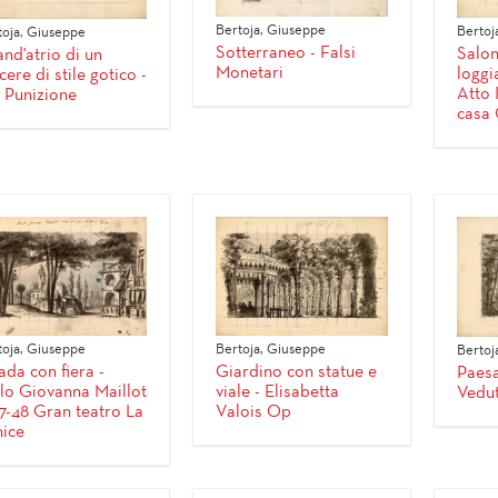
Bertoja, Giuseppe
Bertoj
toja, Giuseppe
Sotterraneo - Falsi
Salon
nd'atrio di un
Monetari
loggi
cere di stile gotico -
Atto I
 Punizione
casa 
toja, Giuseppe
Bertoja, Giuseppe
Bertoj
ada con fiera -
Giardino con statue e
Paesa
lo Giovanna Maillot
viale - Elisabetta
Vedu
7-48 Gran teatro La
Valois Op
ice