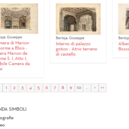
toja, Giuseppe
Bertoja, Giuseppe
Bertoj
mera di Marion
Interno di palazzo
Alber
orme a Blois -
gotico - Atrio terreno
Bosco
era Marion de
di castello
me S. I, Atto I,
abile Camera da
to
1
2
3
4
5
6
7
8
9
10
...
>
>>
NDA SIMBOLI
ografie
eo