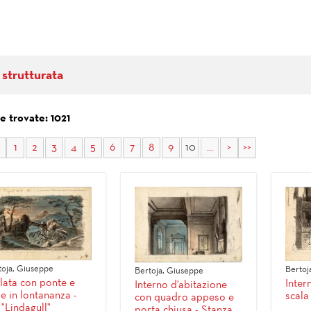
 strutturata
e trovate: 1021
1
2
3
4
5
6
7
8
9
10
...
>
>>
toja, Giuseppe
Bertoj
Bertoja, Giuseppe
lata con ponte e
Inter
Interno d'abitazione
e in lontananza -
scala
con quadro appeso e
 "Lindagull"
porta chiusa - Stanza