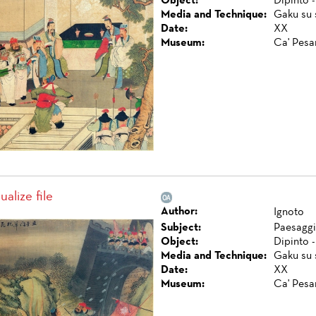
Object:
Dipinto -
Media and Technique:
Gaku su s
Date:
XX
Museum:
Ca' Pesa
ualize file
Author:
Ignoto
Subject:
Paesaggi
Object:
Dipinto -
Media and Technique:
Gaku su s
Date:
XX
Museum:
Ca' Pesa