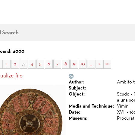
d Search
 found: 4000
1
2
3
4
5
6
7
8
9
10
...
>
>>
ualize file
Author:
Ambito t
Subject:
Object:
Scudo - 
a una sor
Media and Technique:
Vimini
Date:
XVII - 16
Museum:
Procurat