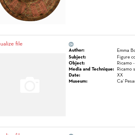
ualize file
Author:
Emma Bon
Subject:
Figure c
Object:
Ricamo -
Media and Technique:
Ricamo s
Date:
XX
Museum:
Ca' Pesa