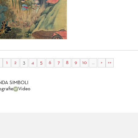
1
2
3
4
5
6
7
8
9
10
...
>
>>
NDA SIMBOLI
ografie
Video