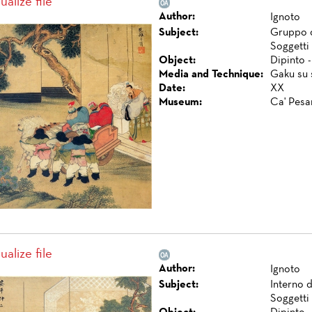
ualize file
Author:
Ignoto
Subject:
Gruppo d
Soggetti
Object:
Dipinto -
Media and Technique:
Gaku su s
Date:
XX
Museum:
Ca' Pesa
ualize file
Author:
Ignoto
Subject:
Interno 
Soggetti