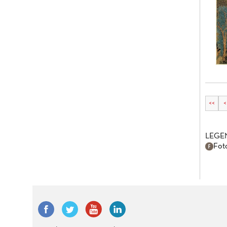
<<
<
LEGE
Fot