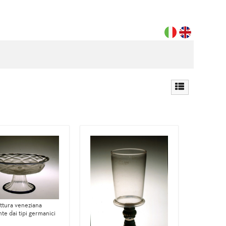
ttura veneziana
te dai tipi germanici