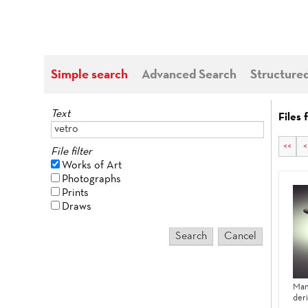
Simple search
Advanced Search
Structure
Text
Files 
<<
<
File filter
Works of Art
Photographs
Prints
Draws
Man
der