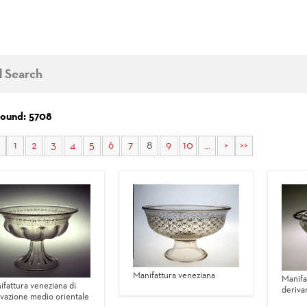
d Search
found: 5708
1
2
3
4
5
6
7
8
9
10
...
>
>>
Manifattura veneziana
Manifa
ifattura veneziana di
derivan
ivazione medio orientale