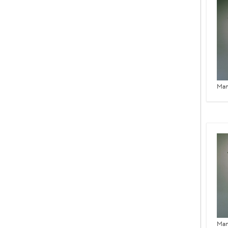
Man
Man