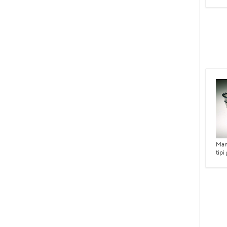
Man
tipi