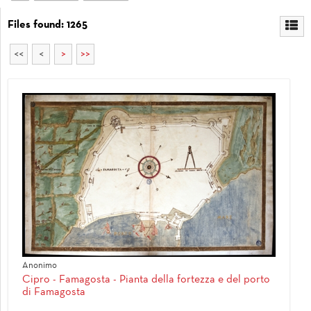
Files found: 1265
<<
<
>
>>
Anonimo
Cipro - Famagosta - Pianta della fortezza e del porto
di Famagosta