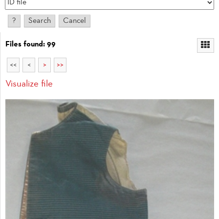
Files found: 99
<<
<
>
>>
Visualize file