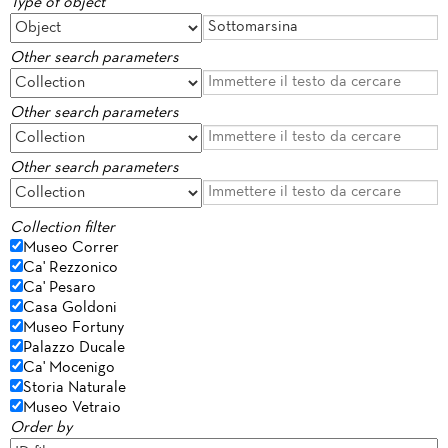
Type of object
Other search parameters
Other search parameters
Other search parameters
Collection filter
Museo Correr
Ca' Rezzonico
Ca' Pesaro
Casa Goldoni
Museo Fortuny
Palazzo Ducale
Ca' Mocenigo
Storia Naturale
Museo Vetraio
Order by