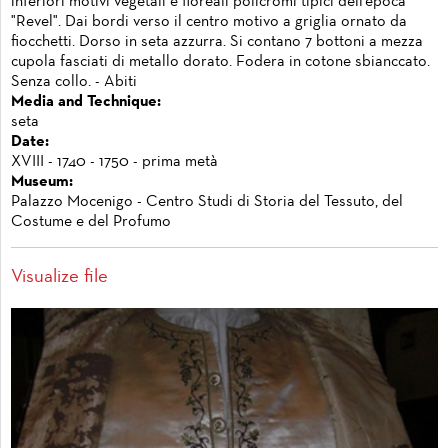
inferiori motivi vegetali e floreali policromi tipici dell'epoca
"Revel". Dai bordi verso il centro motivo a griglia ornato da
fiocchetti. Dorso in seta azzurra. Si contano 7 bottoni a mezza
cupola fasciati di metallo dorato. Fodera in cotone sbianccato.
Senza collo. - Abiti
Media and Technique:
seta
Date:
XVIII - 1740 - 1750 - prima metà
Museum:
Palazzo Mocenigo - Centro Studi di Storia del Tessuto, del
Costume e del Profumo
Visualize file