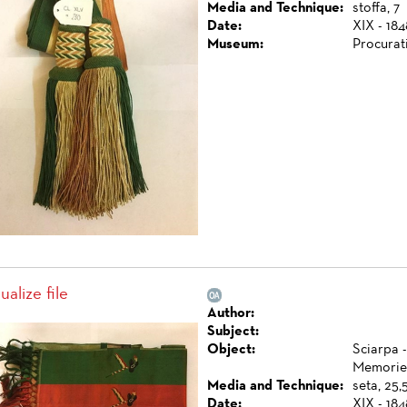
Media and Technique:
stoffa, 7
Date:
XIX - 184
Museum:
Procurat
ualize file
Author:
Subject:
Object:
Sciarpa -
Memorie 
Media and Technique:
seta, 25,
Date:
XIX - 184