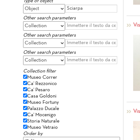
Type of object
Other search parameters
Vis
Other search parameters
Other search parameters
Collection filter
Museo Correr
Ca' Rezzonico
Ca' Pesaro
Casa Goldoni
Museo Fortuny
Palazzo Ducale
Vis
Ca' Mocenigo
Storia Naturale
Museo Vetraio
Order by