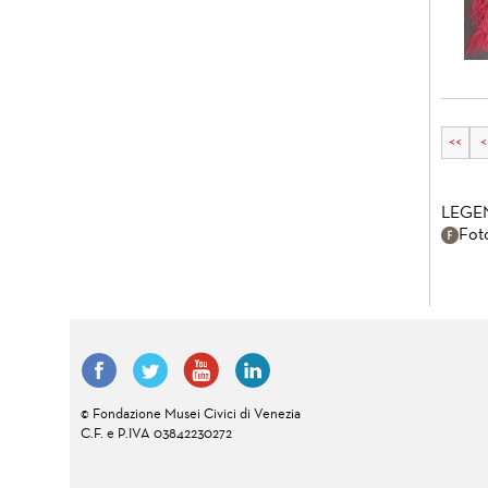
<<
<
LEGE
Fot
© Fondazione Musei Civici di Venezia
C.F. e P.IVA 03842230272