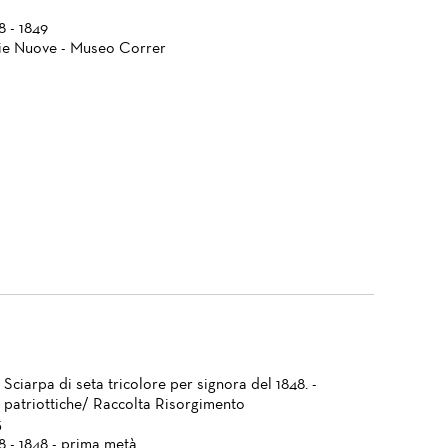
8 - 1849
ie Nuove - Museo Correr
 Sciarpa di seta tricolore per signora del 1848. -
patriottiche/ Raccolta Risorgimento
5
8 - 1848 - prima metà