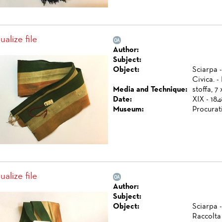
ualize file
Author:
Subject:
Object:
Sciarpa -
Civica. 
Media and Technique:
stoffa, 7 
Date:
XIX - 184
Museum:
Procurat
ualize file
Author:
Subject:
Object:
Sciarpa -
Raccolta