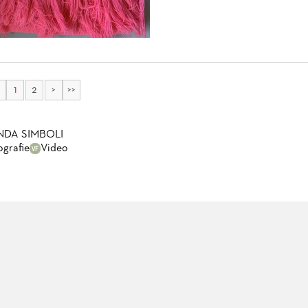
1
2
>
>>
NDA SIMBOLI
ografie
Video