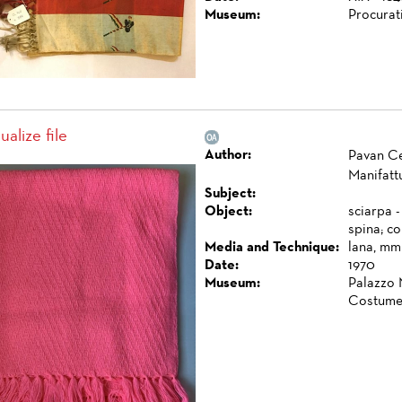
Museum:
Procurat
ualize file
Author:
Pavan Ce
Manifattu
Subject:
Object:
sciarpa 
spina; co
Media and Technique:
lana, mm
Date:
1970
Museum:
Palazzo 
Costume