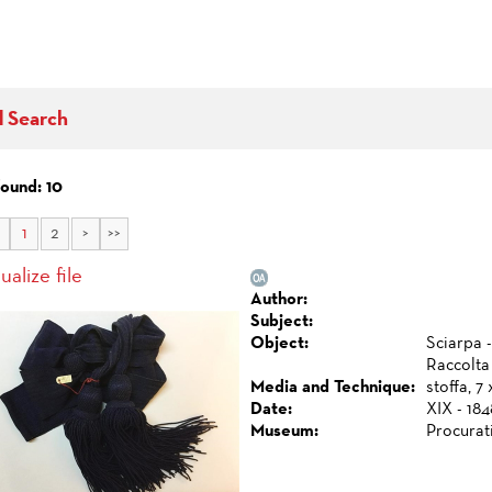
d Search
found: 10
1
2
>
>>
ualize file
Author:
Subject:
Object:
Sciarpa -
Raccolta
Media and Technique:
stoffa, 7 
Date:
XIX - 184
Museum:
Procurat