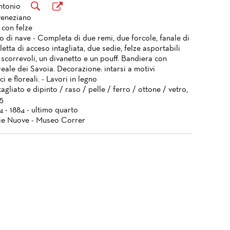
ntonio
veneziano
con felze
o di nave - Completa di due remi, due forcole, fanale di
letta di acceso intagliata, due sedie, felze asportabili
 scorrevoli, un divanetto e un pouff. Bandiera con
eale dei Savoia. Decorazione: intarsi a motivi
i e floreali. - Lavori in legno
agliato e dipinto / raso / pelle / ferro / ottone / vetro,
.5
4 - 1884 - ultimo quarto
ie Nuove - Museo Correr