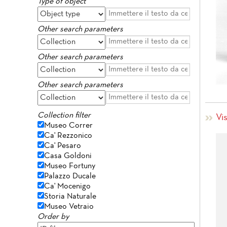
Type of object
Other search parameters
Other search parameters
Other search parameters
Collection filter
Vis
Museo Correr
Ca' Rezzonico
Ca' Pesaro
Casa Goldoni
Museo Fortuny
Palazzo Ducale
Ca' Mocenigo
Storia Naturale
Museo Vetraio
Order by