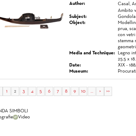
Author:
Casal, A
Ambito 
Subject:
Gondola 
Object:
Modellin
prua, sca
con vetri
stemma r
geometric
Media and Technique:
Legno int
25.5 x 18
Date:
XIX - 188
Museum:
Procurat
1
2
3
4
5
6
7
8
9
10
...
>
>>
NDA SIMBOLI
ografie
Video