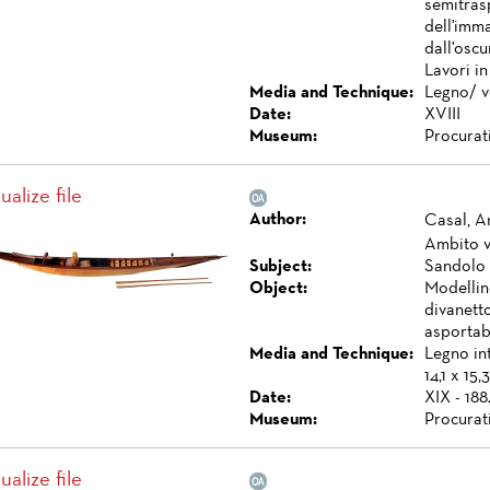
semitras
dell'imma
dall'oscu
Lavori in
Media and Technique:
Legno/ ve
Date:
XVIII
Museum:
Procurat
ualize file
Author:
Casal, A
Ambito 
Subject:
Sandolo 
Object:
Modellin
divanett
asportabi
Media and Technique:
Legno int
14,1 x 15,3
Date:
XIX - 188
Museum:
Procurat
ualize file