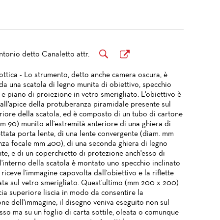
ntonio detto Canaletto attr.
ttica - Lo strumento, detto anche camera oscura, è
da una scatola di legno munita di obiettivo, specchio
e e piano di proiezione in vetro smerigliato. L'obiettivo è
all'apice della protuberanza piramidale presente sul
riore della scatola, ed è composto di un tubo di cartone
m 90) munito all'estremità anteriore di una ghiera di
ettata porta lente, di una lente convergente (diam. mm
anza focale mm 400), di una seconda ghiera di legno
te, e di un coperchietto di protezione anch'esso di
l'interno della scatola è montato uno specchio inclinato
 riceve l'immagine capovolta dall'obiettivo e la riflette
ata sul vetro smerigliato. Quest'ultimo (mm 200 x 200)
cia superiore liscia in modo da consentire la
one dell'immagine; il disegno veniva eseguito non sul
sso ma su un foglio di carta sottile, oleata o comunque