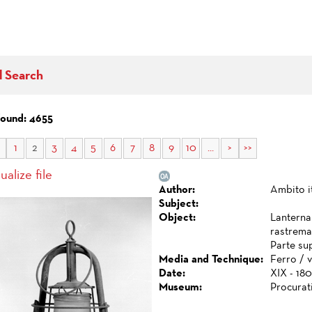
d Search
found: 4655
1
2
3
4
5
6
7
8
9
10
...
>
>>
ualize file
Author:
Ambito i
Subject:
Object:
Lanterna 
rastremat
Parte su
Media and Technique:
Ferro / v
Date:
XIX - 180
Museum:
Procurat