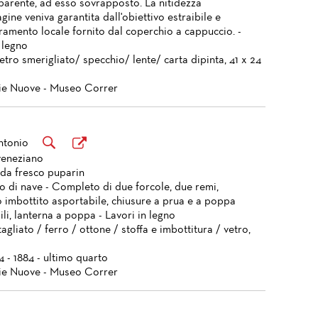
parente, ad esso sovrapposto. La nitidezza
gine veniva garantita dall'obiettivo estraibile e
ramento locale fornito dal coperchio a cappuccio. -
 legno
tro smerigliato/ specchio/ lente/ carta dipinta, 41 x 24
ie Nuove - Museo Correr
ntonio
veneziano
da fresco puparin
o di nave - Completo di due forcole, due remi,
o imbottito asportabile, chiusure a prua e a poppa
li, lanterna a poppa - Lavori in legno
agliato / ferro / ottone / stoffa e imbottitura / vetro,
4 - 1884 - ultimo quarto
ie Nuove - Museo Correr