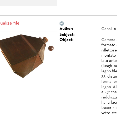
ualize file
Author:
Canal, A
Subject:
Object:
Camera o
formato 
riflettor
montato 
lato ante
(lungh. m
legno fil
33, dist
ferma len
legno. Al
a 45° che
raddrizz
ha la fac
trascrizi
vetro ste