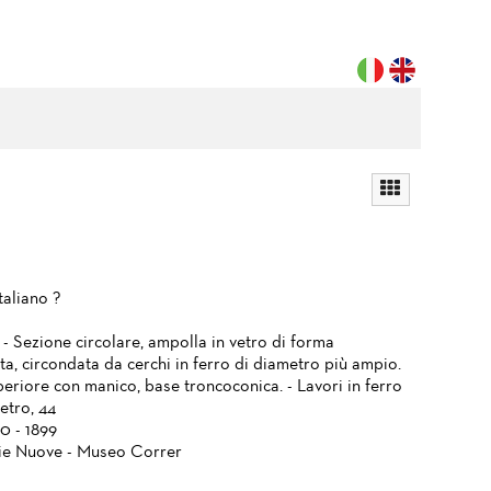
taliano ?
- Sezione circolare, ampolla in vetro di forma
a, circondata da cerchi in ferro di diametro più ampio.
periore con manico, base troncoconica. - Lavori in ferro
etro, 44
0 - 1899
ie Nuove - Museo Correr