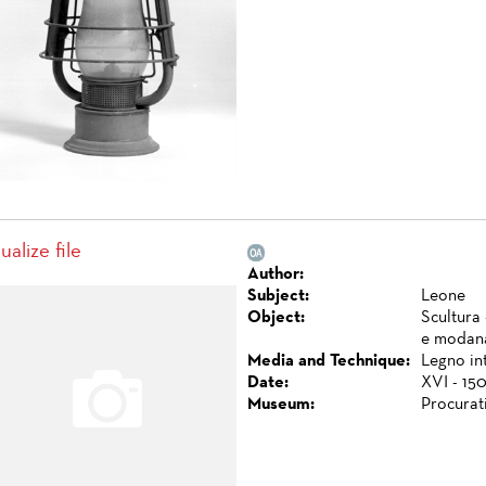
ualize file
Author:
Subject:
Leone
Object:
Scultura 
e modana
Media and Technique:
Legno int
Date:
XVI - 150
Museum:
Procurat