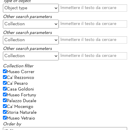
Type of object
Other search parameters
Other search parameters
Other search parameters
Collection filter
Museo Correr
Ca' Rezzonico
Ca' Pesaro
Casa Goldoni
Museo Fortuny
Palazzo Ducale
Ca' Mocenigo
Storia Naturale
Museo Vetraio
Order by