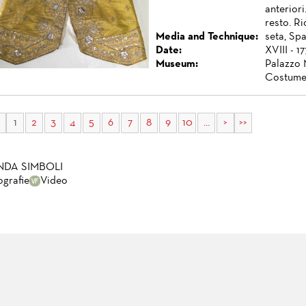
anteriori
resto. Ri
Media and Technique:
seta, Spa
Date:
XVIII - 1
Museum:
Palazzo 
Costume
1
2
3
4
5
6
7
8
9
10
...
>
>>
NDA SIMBOLI
ografie
Video