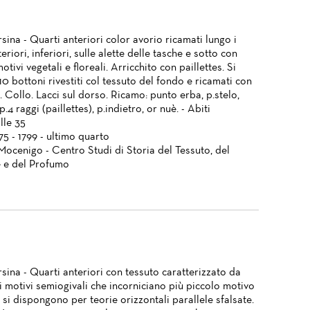
ina - Quarti anteriori color avorio ricamati lungo i
eriori, inferiori, sulle alette delle tasche e sotto con
motivi vegetali e floreali. Arricchito con paillettes. Si
0 bottoni rivestiti col tessuto del fondo e ricamati con
o. Collo. Lacci sul dorso. Ricamo: punto erba, p.stelo,
p.4 raggi (paillettes), p.indietro, or nuè. - Abiti
lle 35
775 - 1799 - ultimo quarto
Mocenigo - Centro Studi di Storia del Tessuto, del
 e del Profumo
sina - Quarti anteriori con tessuto caratterizzato da
i motivi semiogivali che incorniciano più piccolo motivo
 si dispongono per teorie orizzontali parallele sfalsate.