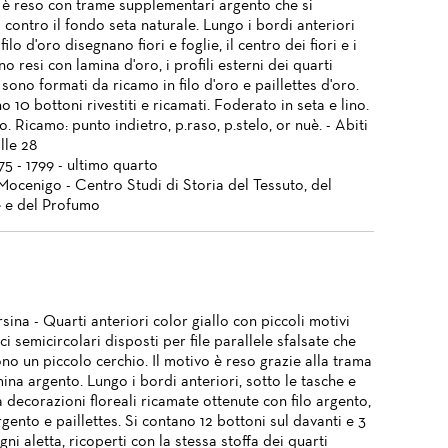
o è reso con trame supplementari argento che si
 contro il fondo seta naturale. Lungo i bordi anteriori
filo d'oro disegnano fiori e foglie, il centro dei fiori e i
no resi con lamina d'oro, i profili esterni dei quarti
 sono formati da ricamo in filo d'oro e paillettes d'oro.
o 10 bottoni rivestiti e ricamati. Foderato in seta e lino.
o. Ricamo: punto indietro, p.raso, p.stelo, or nuè. - Abiti
lle 28
775 - 1799 - ultimo quarto
Mocenigo - Centro Studi di Storia del Tessuto, del
 e del Profumo
ina - Quarti anteriori color giallo con piccoli motivi
i semicircolari disposti per file parallele sfalsate che
o un piccolo cerchio. Il motivo è reso grazie alla trama
mina argento. Lungo i bordi anteriori, sotto le tasche e
ta decorazioni floreali ricamate ottenute con filo argento,
gento e paillettes. Si contano 12 bottoni sul davanti e 3
gni aletta, ricoperti con la stessa stoffa dei quarti