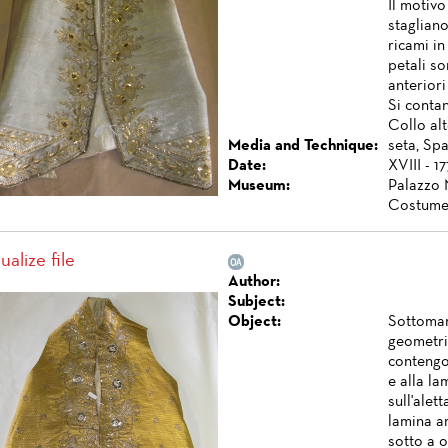
Il motiv
stagliano
ricami in 
petali so
anteriori
Si contan
Collo alt
Media and Technique:
seta, Spa
Date:
XVIII - 1
Museum:
Palazzo 
Costume
ualize file
Author:
Subject:
Object:
Sottomars
geometric
contengon
e alla la
sull'alet
lamina ar
sotto a o