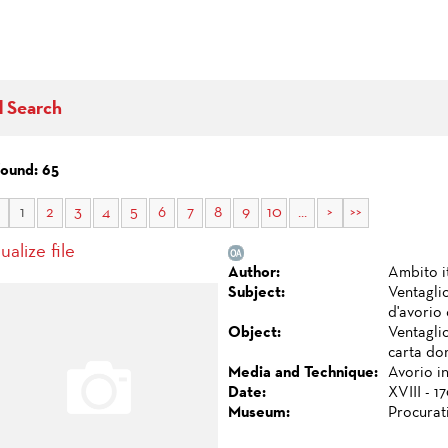
d Search
found: 65
1
2
3
4
5
6
7
8
9
10
...
>
>>
ualize file
Author:
Ambito i
Subject:
Ventaglio
d'avorio 
Object:
Ventaglio
carta dor
Media and Technique:
Avorio in
Date:
XVIII - 1
Museum:
Procurat