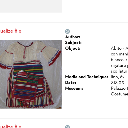
ualize file
Author:
Subject:
Object:
Abito - A
con manic
bianco, r
rigature 
scollatur
Media and Technique:
lino, 62
Date:
XIX-XX -
Museum:
Palazzo 
Costume
ualize file