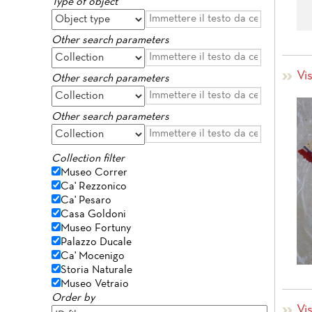
Type of object
Other search parameters
Vis
Other search parameters
Other search parameters
Collection filter
Museo Correr
Ca' Rezzonico
Ca' Pesaro
Casa Goldoni
Museo Fortuny
Palazzo Ducale
Ca' Mocenigo
Storia Naturale
Museo Vetraio
Order by
Vis