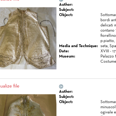
Author:
Subject:
Object:
Sottomars
bordi ant
delicati 
contano 1
fiorellin
p.piatto, 
Media and Technique:
seta, Spa
Date:
XVIII - 1
Museum:
Palazzo 
Costume
ualize file
Author:
Subject:
Object:
Sottomar
minuscol
ogivale e