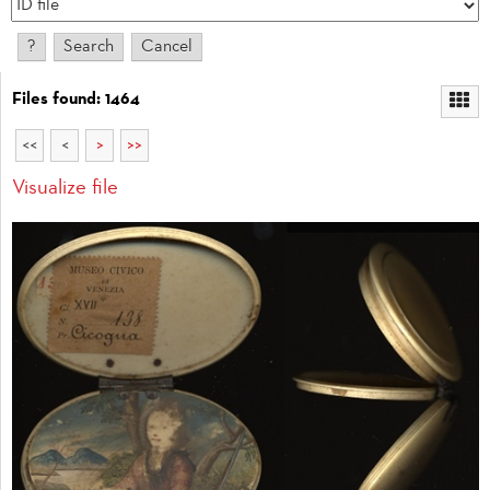
Files found: 1464
<<
<
>
>>
Visualize file