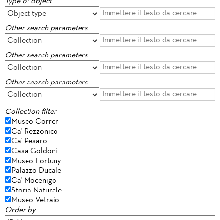
Type of object
Other search parameters
Other search parameters
Other search parameters
Collection filter
Museo Correr
Ca' Rezzonico
Ca' Pesaro
Casa Goldoni
Museo Fortuny
Palazzo Ducale
Ca' Mocenigo
Storia Naturale
Museo Vetraio
Order by