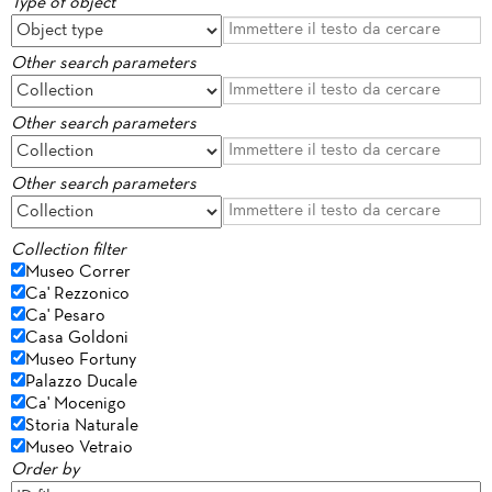
Type of object
Other search parameters
Other search parameters
Other search parameters
Collection filter
Museo Correr
Ca' Rezzonico
Ca' Pesaro
Casa Goldoni
Museo Fortuny
Palazzo Ducale
Ca' Mocenigo
Storia Naturale
Museo Vetraio
Order by