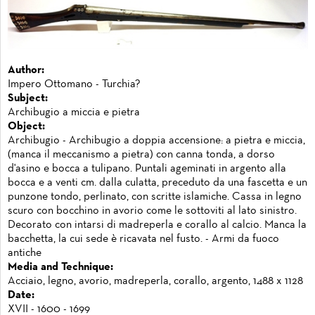
Author:
Impero Ottomano - Turchia?
Subject:
Archibugio a miccia e pietra
Object:
Archibugio - Archibugio a doppia accensione: a pietra e miccia,
(manca il meccanismo a pietra) con canna tonda, a dorso
d'asino e bocca a tulipano. Puntali ageminati in argento alla
bocca e a venti cm. dalla culatta, preceduto da una fascetta e un
punzone tondo, perlinato, con scritte islamiche. Cassa in legno
scuro con bocchino in avorio come le sottoviti al lato sinistro.
Decorato con intarsi di madreperla e corallo al calcio. Manca la
bacchetta, la cui sede è ricavata nel fusto. - Armi da fuoco
antiche
Media and Technique:
Acciaio, legno, avorio, madreperla, corallo, argento, 1488 x 1128
Date:
XVII - 1600 - 1699