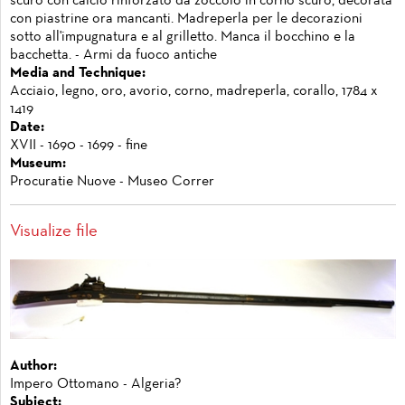
scuro con calcio rinforzato da zoccolo in corno scuro, decorata
con piastrine ora mancanti. Madreperla per le decorazioni
sotto all'impugnatura e al grilletto. Manca il bocchino e la
bacchetta. - Armi da fuoco antiche
Media and Technique:
Acciaio, legno, oro, avorio, corno, madreperla, corallo, 1784 x
1419
Date:
XVII - 1690 - 1699 - fine
Museum:
Procuratie Nuove - Museo Correr
Visualize file
Author:
Impero Ottomano - Algeria?
Subject: