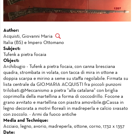
Author:
Acquisti, Giovanni Maria
Italia (BS) e Impero Ottomano
Subject:
Tufenk a pietra focaia
Object:
Archibugio - Tufenk a pietra focaia, con canna bresciana
quadra, strombata in volata, con tacca di mira in ottone a
doppia scarpa e mirino a seme su staffa regolabile. Firmata su
lista centrale da GIO.MARIA ACQUISTI fra piccoli punzoni
trilobati.@Meccanismo a pietra "alla catalana" con briglia
coprimolla della martellina a forma di coccodrillo. Focone a
grano avvitato e martellina con piastra amovibile.@Cassa in
legno decorata a motivi floreali in madreperla e calcio svasato
con zoccolo. - Armi da fuoco antiche
Media and Technique:
Acciaio, legno, avorio, madreperla, ottone, corno, 1732 x 1357
Date: