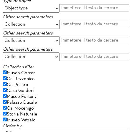
Type of object
Other search parameters
Other search parameters
Other search parameters
Collection filter
Museo Correr
Ca' Rezzonico
Ca' Pesaro
Casa Goldoni
Museo Fortuny
Palazzo Ducale
Ca' Mocenigo
Storia Naturale
Museo Vetraio
Order by