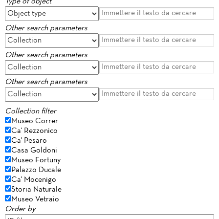
Type of object
Other search parameters
Other search parameters
Other search parameters
Collection filter
Museo Correr
Ca' Rezzonico
Ca' Pesaro
Casa Goldoni
Museo Fortuny
Palazzo Ducale
Ca' Mocenigo
Storia Naturale
Museo Vetraio
Order by