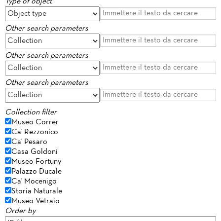
Type of object
Other search parameters
Other search parameters
Other search parameters
Collection filter
Museo Correr
Ca' Rezzonico
Ca' Pesaro
Casa Goldoni
Museo Fortuny
Palazzo Ducale
Ca' Mocenigo
Storia Naturale
Museo Vetraio
Order by