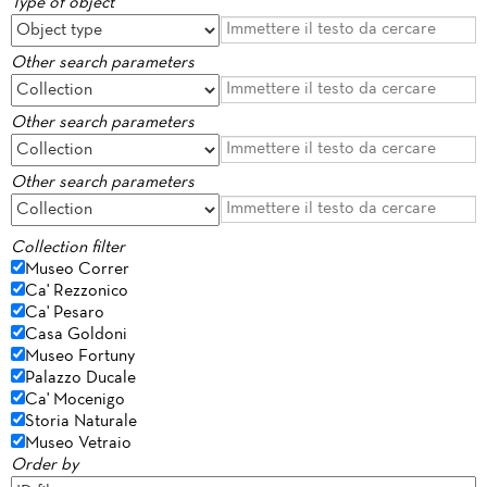
Type of object
Other search parameters
Other search parameters
Other search parameters
Collection filter
Museo Correr
Ca' Rezzonico
Ca' Pesaro
Casa Goldoni
Museo Fortuny
Palazzo Ducale
Ca' Mocenigo
Storia Naturale
Museo Vetraio
Order by