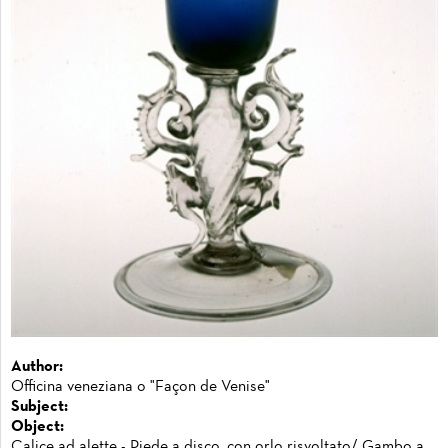
Author:
Officina veneziana o "Façon de Venise"
Subject:
Object:
Calice ad alette - Piede a disco, con orlo risvoltato/ Gambo a