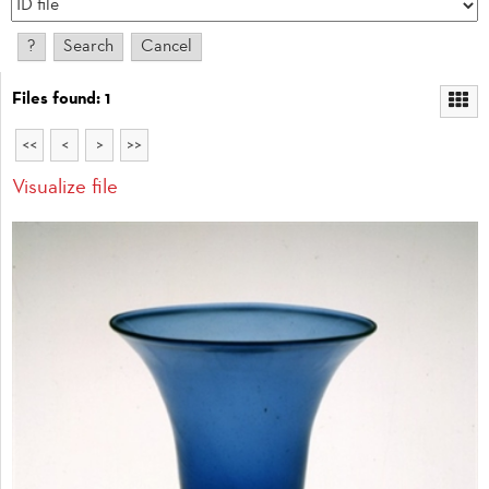
Files found: 1
<<
<
>
>>
Visualize file