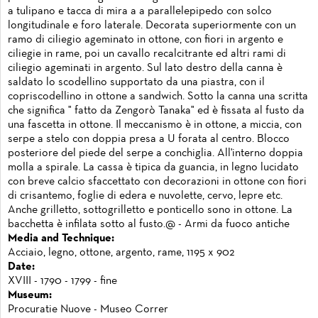
a tulipano e tacca di mira a a parallelepipedo con solco
longitudinale e foro laterale. Decorata superiormente con un
ramo di ciliegio ageminato in ottone, con fiori in argento e
ciliegie in rame, poi un cavallo recalcitrante ed altri rami di
ciliegio ageminati in argento. Sul lato destro della canna è
saldato lo scodellino supportato da una piastra, con il
copriscodellino in ottone a sandwich. Sotto la canna una scritta
che significa " fatto da Zengorò Tanaka" ed è fissata al fusto da
una fascetta in ottone. Il meccanismo è in ottone, a miccia, con
serpe a stelo con doppia presa a U forata al centro. Blocco
posteriore del piede del serpe a conchiglia. All'interno doppia
molla a spirale. La cassa è tipica da guancia, in legno lucidato
con breve calcio sfaccettato con decorazioni in ottone con fiori
di crisantemo, foglie di edera e nuvolette, cervo, lepre etc.
Anche grilletto, sottogrilletto e ponticello sono in ottone. La
bacchetta è infilata sotto al fusto.@ - Armi da fuoco antiche
Media and Technique:
Acciaio, legno, ottone, argento, rame, 1195 x 902
Date:
XVIII - 1790 - 1799 - fine
Museum:
Procuratie Nuove - Museo Correr