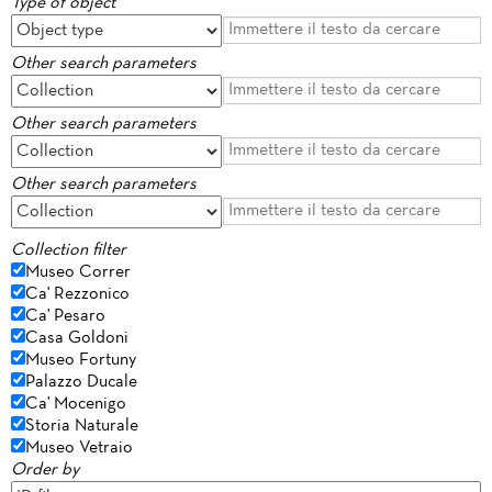
Type of object
Other search parameters
Other search parameters
Other search parameters
Collection filter
Museo Correr
Ca' Rezzonico
Ca' Pesaro
Casa Goldoni
Museo Fortuny
Palazzo Ducale
Ca' Mocenigo
Storia Naturale
Museo Vetraio
Order by