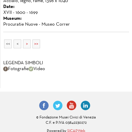
Acciaio, legno, rame, 1398 x 1040
Date:
XVII - 1600 - 1699
Museum:
Procuratie Nuove - Museo Correr
<<
<
>
>>
LEGENDA SIMBOLI
Fotografie
Video
© Fondazione Musei Civici di Venezia
C.F. e P.IVA 03842230272
Powered by
SICAPWeb