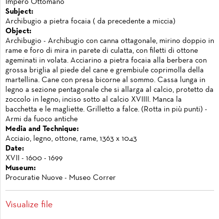
Impero Ottomano
Subject:
Archibugio a pietra focaia ( da precedente a miccia)
Object:
Archibugio - Archibugio con canna ottagonale, mirino doppio in
rame e foro di mira in parete di culatta, con filetti di ottone
ageminati in volata. Acciarino a pietra focaia alla berbera con
grossa briglia al piede del cane e grembiule coprimolla della
martellina. Cane con presa bicorne al sommo. Cassa lunga in
legno a sezione pentagonale che si allarga al calcio, protetto da
zoccolo in legno; inciso sotto al calcio XVIIII. Manca la
bacchetta e le magliette. Grilletto a falce. (Rotta in più punti) -
Armi da fuoco antiche
Media and Technique:
Acciaio, legno, ottone, rame, 1363 x 1043
Date:
XVII - 1600 - 1699
Museum:
Procuratie Nuove - Museo Correr
Visualize file