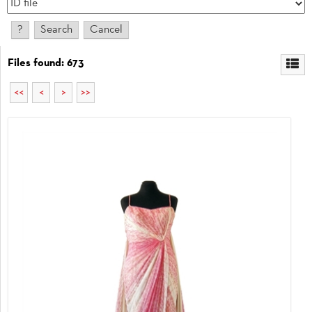
Files found: 673
<<
<
>
>>