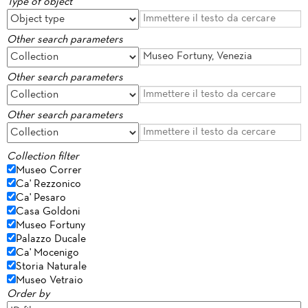
Type of object
Other search parameters
Other search parameters
Other search parameters
Collection filter
Museo Correr
Ca' Rezzonico
Ca' Pesaro
Casa Goldoni
Museo Fortuny
Palazzo Ducale
Ca' Mocenigo
Storia Naturale
Museo Vetraio
Order by