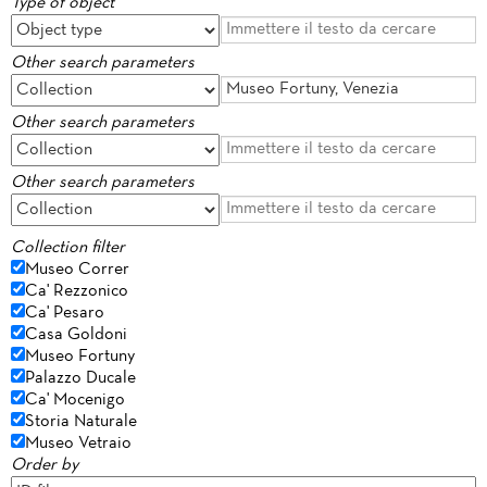
Type of object
Other search parameters
Other search parameters
Other search parameters
Collection filter
Museo Correr
Ca' Rezzonico
Ca' Pesaro
Casa Goldoni
Museo Fortuny
Palazzo Ducale
Ca' Mocenigo
Storia Naturale
Museo Vetraio
Order by