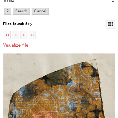
Files found: 673
<<
<
>
>>
Visualize file