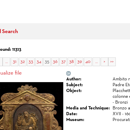
d Search
found: 11313
...
31
32
33
34
35
36
37
38
39
40
...
>
>>
ualize file
Author:
Ambito n
Subject:
Padre Et
Object:
Placchett
colonne 
- Bronzi
Media and Technique:
Bronzo a 
Date:
XVII - 16
Museum:
Procurat