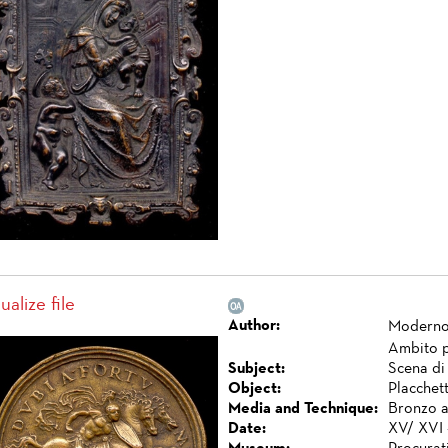
ualize file
Author:
Modern
Ambito 
Subject:
Scena di 
Object:
Placchet
Media and Technique:
Bronzo a
Date:
XV/ XVI 