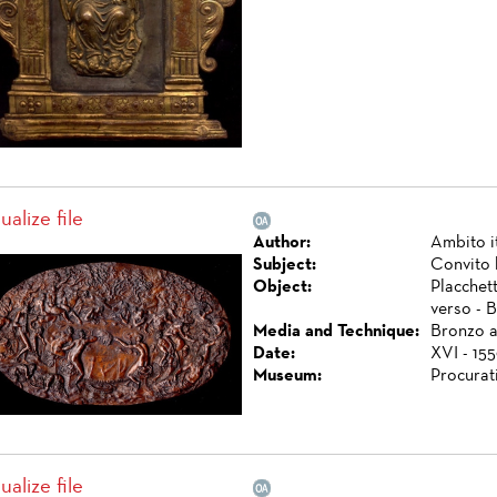
ualize file
Author:
Ambito i
Subject:
Convito 
Object:
Placchett
verso - 
Media and Technique:
Bronzo a 
Date:
XVI - 15
Museum:
Procurat
ualize file