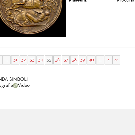
Museum:
Procurat
...
31
32
33
34
35
36
37
38
39
40
...
>
>>
NDA SIMBOLI
ografie
Video