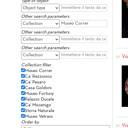
Type of object
Other search parameters
Other search parameters
Other search parameters
Vis
Collection filter
Museo Correr
Ca' Rezzonico
Ca' Pesaro
Casa Goldoni
Museo Fortuny
Palazzo Ducale
Ca' Mocenigo
Storia Naturale
Museo Vetraio
Order by
Vis