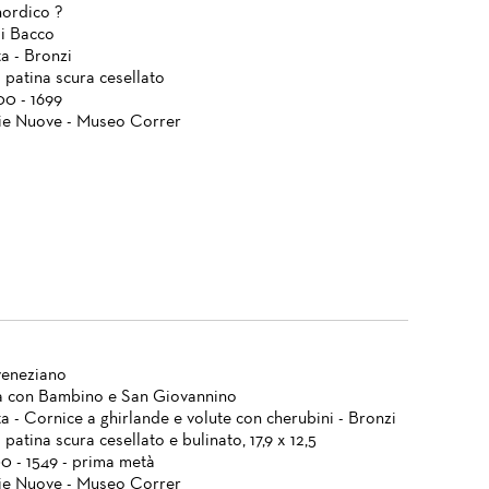
ordico ?
di Bacco
a - Bronzi
 patina scura cesellato
00 - 1699
ie Nuove - Museo Correr
veneziano
 con Bambino e San Giovannino
a - Cornice a ghirlande e volute con cherubini - Bronzi
patina scura cesellato e bulinato, 17,9 x 12,5
00 - 1549 - prima metà
ie Nuove - Museo Correr