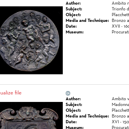
Author:
Ambito n
Subject:
Trionfo 
Object:
Placchett
Media and Technique:
Bronzo a
Date:
XVII - 16
Museum:
Procurat
ualize file
Author:
Ambito 
Subject:
Madonna
Object:
Placchett
Media and Technique:
Bronzo a 
Date:
XVI - 15
Museum:
Procurat