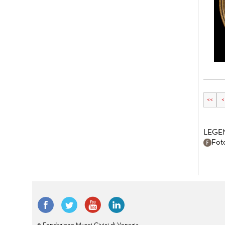
<<
<
LEGE
Fot