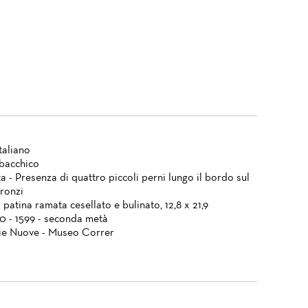
taliano
bacchico
a - Presenza di quattro piccoli perni lungo il bordo sul
Bronzi
patina ramata cesellato e bulinato, 12,8 x 21,9
50 - 1599 - seconda metà
ie Nuove - Museo Correr