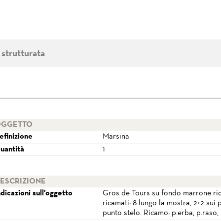
 strutturata
GGETTO
efinizione
Marsina
uantità
1
ESCRIZIONE
ndicazioni sull'oggetto
Gros de Tours su fondo marrone ricam
ricamati: 8 lungo la mostra, 2+2 sui 
punto stelo. Ricamo: p.erba, p.raso, 