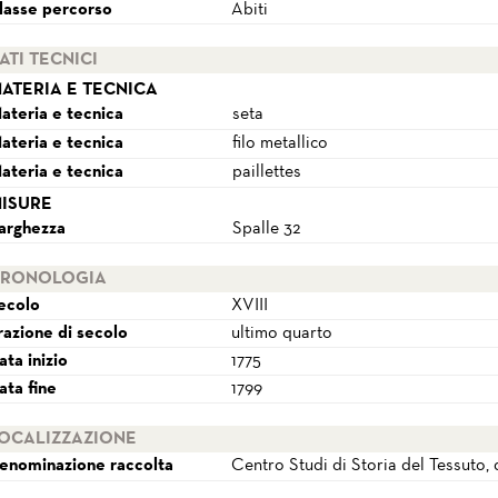
lasse percorso
Abiti
ATI TECNICI
ATERIA E TECNICA
ateria e tecnica
seta
ateria e tecnica
filo metallico
ateria e tecnica
paillettes
ISURE
arghezza
Spalle 32
RONOLOGIA
ecolo
XVIII
razione di secolo
ultimo quarto
ata inizio
1775
ata fine
1799
OCALIZZAZIONE
enominazione raccolta
Centro Studi di Storia del Tessuto