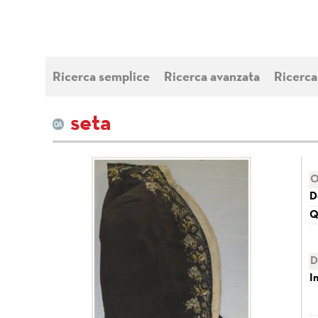
Ricerca semplice
Ricerca avanzata
Ricerca
seta
O
D
Q
D
I