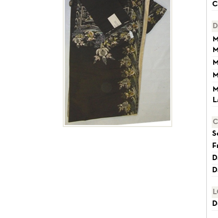
C
D
M
M
M
M
M
L
C
S
F
D
D
L
D