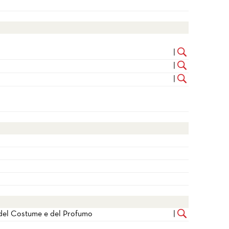
|
|
|
, del Costume e del Profumo
|