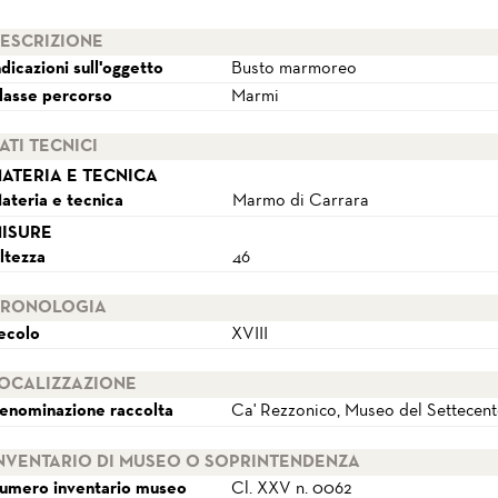
ESCRIZIONE
ndicazioni sull'oggetto
Busto marmoreo
lasse percorso
Marmi
ATI TECNICI
ATERIA E TECNICA
ateria e tecnica
Marmo di Carrara
ISURE
ltezza
46
RONOLOGIA
ecolo
XVIII
OCALIZZAZIONE
enominazione raccolta
Ca' Rezzonico, Museo del Settecen
NVENTARIO DI MUSEO O SOPRINTENDENZA
umero inventario museo
Cl. XXV n. 0062