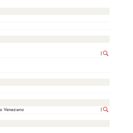
|
to Veneziano
|