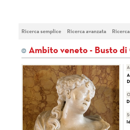
Ricerca semplice
Ricerca avanzata
Ricerca
Ambito veneto - Busto di
A
A
D
O
D
S
I