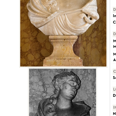
D
I
C
D
M
M
M
A
C
S
L
D
I
N