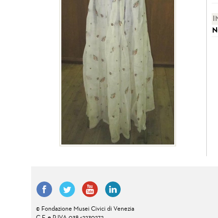
I
N
© Fondazione Musei Civici di Venezia