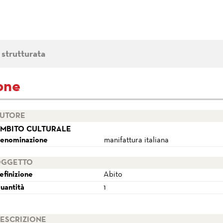
 strutturata
tone
UTORE
MBITO CULTURALE
enominazione
manifattura italiana
GGETTO
efinizione
Abito
uantità
1
ESCRIZIONE