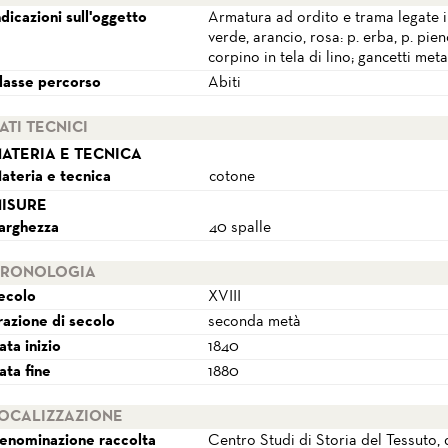
ndicazioni sull'oggetto
Armatura ad ordito e trama legate in
verde, arancio, rosa: p. erba, p. pien
corpino in tela di lino; gancetti metal
lasse percorso
Abiti
ATI TECNICI
ATERIA E TECNICA
ateria e tecnica
cotone
ISURE
arghezza
40 spalle
RONOLOGIA
ecolo
XVIII
razione di secolo
seconda metà
ata inizio
1840
ata fine
1880
OCALIZZAZIONE
enominazione raccolta
Centro Studi di Storia del Tessuto