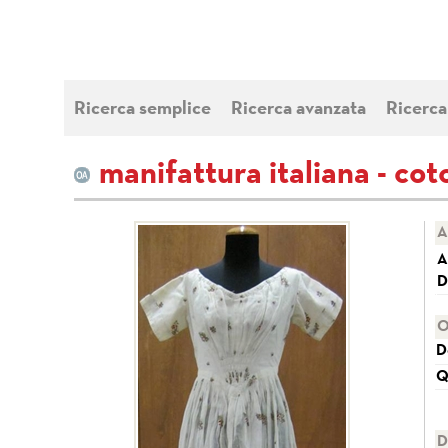
Ricerca semplice
Ricerca avanzata
Ricerca
manifattura italiana - co
A
A
D
O
D
Q
D