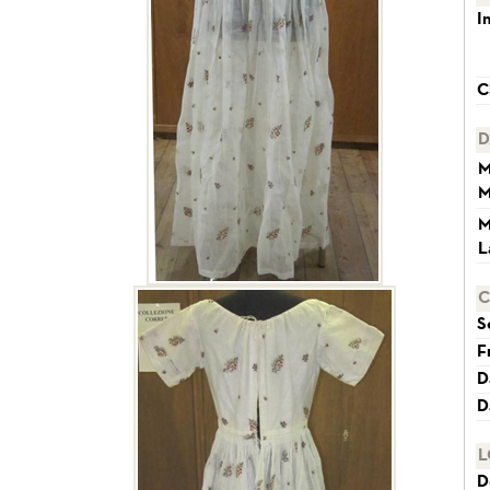
I
C
D
M
M
M
L
C
S
F
D
D
L
D