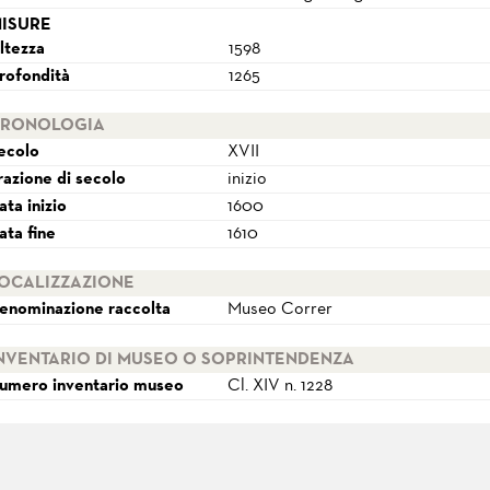
ISURE
ltezza
1598
rofondità
1265
RONOLOGIA
ecolo
XVII
razione di secolo
inizio
ata inizio
1600
ata fine
1610
OCALIZZAZIONE
enominazione raccolta
Museo Correr
NVENTARIO DI MUSEO O SOPRINTENDENZA
umero inventario museo
Cl. XIV n. 1228