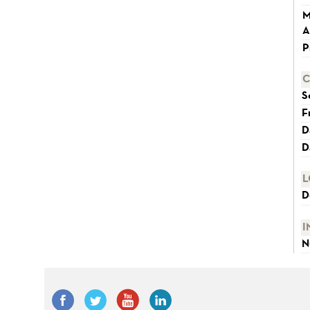
M
A
P
C
S
F
D
D
L
D
I
N