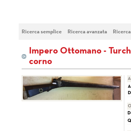
Ricerca semplice
Ricerca avanzata
Ricerca
Impero Ottomano - Turchia
corno
A
A
D
O
D
Q