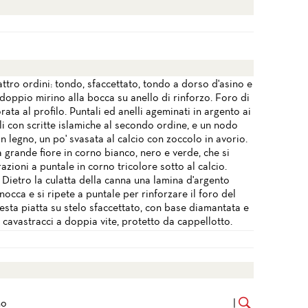
ttro ordini: tondo, sfaccettato, tondo a dorso d'asino e
doppio mirino alla bocca su anello di rinforzo. Foro di
rata al profilo. Puntali ed anelli ageminati in argento ai
i con scritte islamiche al secondo ordine, e un nodo
 in legno, un po' svasata al calcio con zoccolo in avorio.
 grande fiore in corno bianco, nero e verde, che si
razioni a puntale in corno tricolore sotto al calcio.
 Dietro la culatta della canna una lamina d'argento
occa e si ripete a puntale per rinforzare il foro del
esta piatta su stelo sfaccettato, con base diamantata e
cavastracci a doppia vite, protetto da cappellotto.
no
|