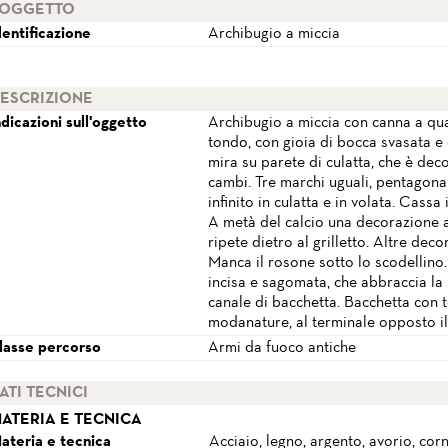
OGGETTO
dentificazione
Archibugio a miccia
ESCRIZIONE
ndicazioni sull'oggetto
Archibugio a miccia con canna a qua
tondo, con gioia di bocca svasata e 
mira su parete di culatta, che è deco
cambi. Tre marchi uguali, pentagonal
infinito in culatta e in volata. Cassa
A metà del calcio una decorazione a
ripete dietro al grilletto. Altre deco
Manca il rosone sotto lo scodellino.
incisa e sagomata, che abbraccia la n
canale di bacchetta. Bacchetta con t
modanature, al terminale opposto il 
lasse percorso
Armi da fuoco antiche
ATI TECNICI
ATERIA E TECNICA
ateria e tecnica
Acciaio, legno, argento, avorio, cor