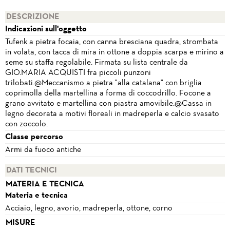
DESCRIZIONE
Indicazioni sull'oggetto
Tufenk a pietra focaia, con canna bresciana quadra, strombata
in volata, con tacca di mira in ottone a doppia scarpa e mirino a
seme su staffa regolabile. Firmata su lista centrale da
GIO.MARIA ACQUISTI fra piccoli punzoni
trilobati.@Meccanismo a pietra "alla catalana" con briglia
coprimolla della martellina a forma di coccodrillo. Focone a
grano avvitato e martellina con piastra amovibile.@Cassa in
legno decorata a motivi floreali in madreperla e calcio svasato
con zoccolo.
Classe percorso
Armi da fuoco antiche
DATI TECNICI
MATERIA E TECNICA
Materia e tecnica
Acciaio, legno, avorio, madreperla, ottone, corno
MISURE