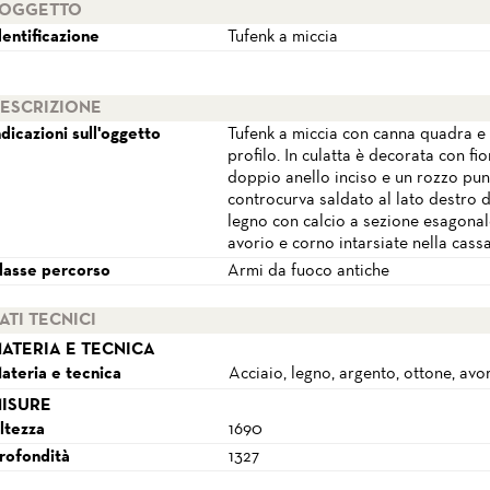
OGGETTO
dentificazione
Tufenk a miccia
ESCRIZIONE
ndicazioni sull'oggetto
Tufenk a miccia con canna quadra e 
profilo. In culatta è decorata con fio
doppio anello inciso e un rozzo pu
controcurva saldato al lato destro 
legno con calcio a sezione esagonal
avorio e corno intarsiate nella cassa
lasse percorso
Armi da fuoco antiche
ATI TECNICI
ATERIA E TECNICA
ateria e tecnica
Acciaio, legno, argento, ottone, avo
ISURE
ltezza
1690
rofondità
1327