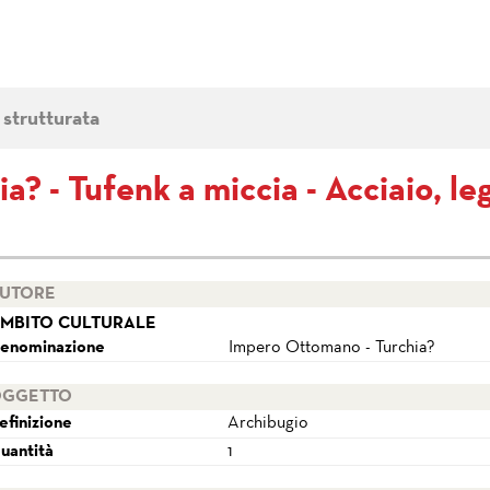
 strutturata
? - Tufenk a miccia - Acciaio, le
UTORE
MBITO CULTURALE
enominazione
Impero Ottomano - Turchia?
GGETTO
efinizione
Archibugio
uantità
1