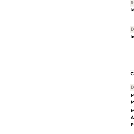
S
I
D
I
C
D
M
M
M
A
P