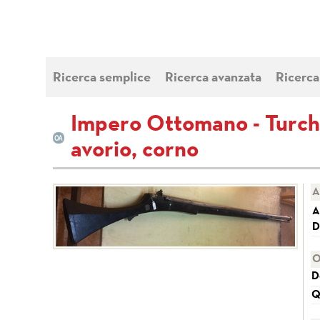
Ricerca semplice
Ricerca avanzata
Ricerca
Impero Ottomano - Turchia
avorio, corno
A
A
D
O
D
Q