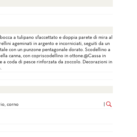
bocca a tulipano sfaccettato e doppia parete di mira al
rellini ageminati in argento e incorniciati, seguiti da un
ntale con un punzone pentagonale dorato. Scodellino a
della canna, con copriscodellino in ottone.@Cassa in
e a coda di pesce rinforzata da zoccolo. Decorazioni in
.
rio, corno
|