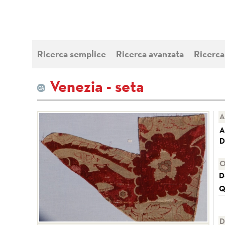
Ricerca semplice
Ricerca avanzata
Ricerca
Venezia - seta
A
A
D
O
D
Q
D