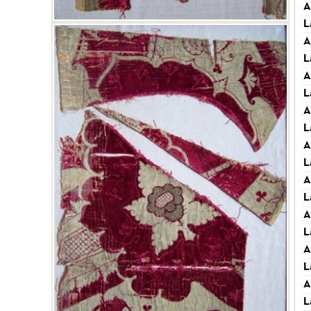
A
L
A
L
A
L
A
L
A
L
A
L
A
L
A
L
A
L