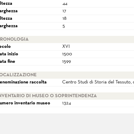
ltezza
44
arghezza
17
ltezza
18
arghezza
5
RONOLOGIA
ecolo
XVI
ata inizio
1500
ata fine
1599
OCALIZZAZIONE
enominazione raccolta
Centro Studi di Storia del Tessuto
NVENTARIO DI MUSEO O SOPRINTENDENZA
umero inventario museo
1324