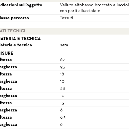
ndicazioni sull'oggetto
Velluto altobasso broccato allucciol
con parti allucciolate
lasse percorso
Tessuti
ATI TECNICI
ATERIA E TECNICA
ateria e tecnica
seta
ISURE
ltezza
62
arghezza
95
ltezza
18
arghezza
10
ltezza
28
arghezza
10
ltezza
13
arghezza
6
ltezza
6.5
arghezza
6