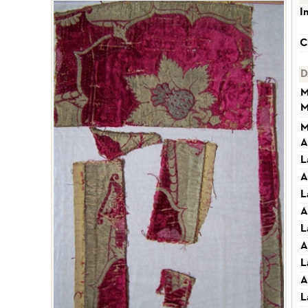
I
C
D
M
M
M
A
L
A
L
A
L
A
L
A
L