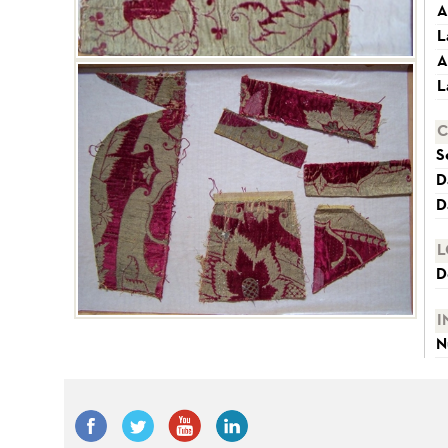
A
L
A
L
C
S
D
D
L
D
I
N